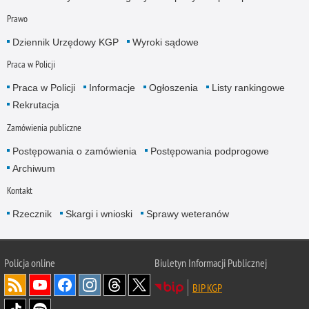
Prawo
Dziennik Urzędowy KGP
Wyroki sądowe
Praca w Policji
Praca w Policji
Informacje
Ogłoszenia
Listy rankingowe
Rekrutacja
Zamówienia publiczne
Postępowania o zamówienia
Postępowania podprogowe
Archiwum
Kontakt
Rzecznik
Skargi i wnioski
Sprawy weteranów
Policja
online
Biuletyn Informacji Publicznej
BIP KGP