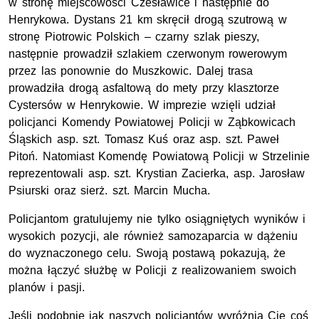
w stronę miejscowości Czesławice i następnie do
Henrykowa. Dystans 21 km skręcił drogą szutrową w
stronę Piotrowic Polskich – czarny szlak pieszy,
następnie prowadził szlakiem czerwonym rowerowym
przez las ponownie do Muszkowic. Dalej trasa
prowadziła drogą asfaltową do mety przy klasztorze
Cystersów w Henrykowie. W imprezie wzięli udział
policjanci Komendy Powiatowej Policji w Ząbkowicach
Śląskich asp. szt. Tomasz Kuś oraz asp. szt. Paweł
Pitoń. Natomiast Komendę Powiatową Policji w Strzelinie
reprezentowali
asp. szt.
Krystian Zacierka,
asp.
Jarosław
Psiurski oraz
sierż. szt.
Marcin Mucha.
Policjantom gratulujemy nie tylko osiągniętych wyników i
wysokich pozycji, ale również samozaparcia w dążeniu
do wyznaczonego celu. Swoją postawą pokazują, że
można łączyć służbę w Policji z realizowaniem swoich
planów i pasji.
Jeśli podobnie jak naszych policjantów wyróżnia Cię coś