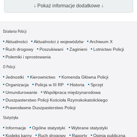
↓ Pokaż informacje dodatkowe ↓
Działania Policji
Aktualności
Aktualności z województw
Archiwum X
Ruch drogowy
Poszukiwani
Zaginieni
Lotnictwo Policji
Polemiki i sprostowania
O Policji
Jednostki
Kierownictwo
Komenda Główna Policji
Organizacja
Policja w III RP
Historia
Sprzęt
Umundurowanie
Współpraca międzynarodowa
Duszpasterstwo Policji Kościoła Rzymskokatolickiego
Prawosławne Duszpasterstwo Policji
Statystyka
Informacje
Ogólne statystyki
Wybrane statystyki
Kodeks karny
Ruch drogowy
Raporty
Opinia publiczna