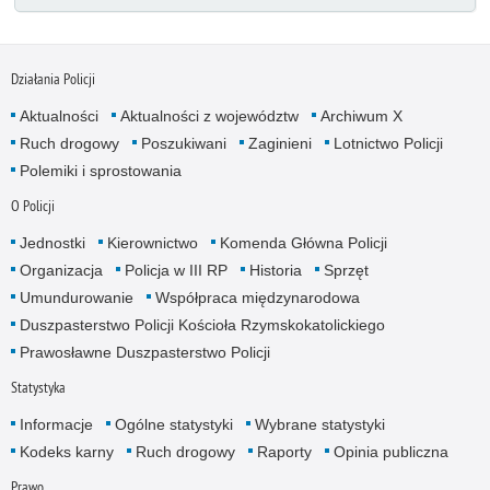
Działania Policji
Aktualności
Aktualności z województw
Archiwum X
Ruch drogowy
Poszukiwani
Zaginieni
Lotnictwo Policji
Polemiki i sprostowania
O Policji
Jednostki
Kierownictwo
Komenda Główna Policji
Organizacja
Policja w III RP
Historia
Sprzęt
Umundurowanie
Współpraca międzynarodowa
Duszpasterstwo Policji Kościoła Rzymskokatolickiego
Prawosławne Duszpasterstwo Policji
Statystyka
Informacje
Ogólne statystyki
Wybrane statystyki
Kodeks karny
Ruch drogowy
Raporty
Opinia publiczna
Prawo