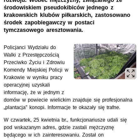
rozwoju. Wobec mężczyzny, związanego ze
środowiskiem pseudokibiców jednego z
krakowskich klubów piłkarskich, zastosowano
środek zapobiegawczy w postaci
tymczasowego aresztowania.
Policjanci Wydziału do
Walki z Przestępczością
Przeciwko Życiu i Zdrowiu
Komendy Miejskiej Policji w
Krakowie w wyniku pracy
operacyjnej uzyskali
informację, że w jednym z
domów w powiecie wielickim znajduje się profesjonalna
„plantacja” konopi. Informacje te okazały się trafne.
W czwartek, 25 kwietnia br., funkcjonariusze udali się
pod wskazanym adres, gdzie zastali mężczyznę
będącego w ich zainteresowaniu. Został on