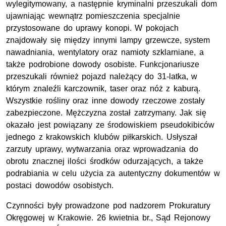
wylegitymowany, a następnie kryminalni przeszukali dom
ujawniając wewnątrz pomieszczenia specjalnie
przystosowane do uprawy konopi. W pokojach
znajdowały się między innymi lampy grzewcze, system
nawadniania, wentylatory oraz namioty szklarniane, a
także podrobione dowody osobiste. Funkcjonariusze
przeszukali również pojazd należący do 31-latka, w
którym znaleźli karczownik, taser oraz nóż z kaburą.
Wszystkie rośliny oraz inne dowody rzeczowe zostały
zabezpieczone. Mężczyzna został zatrzymany. Jak się
okazało jest powiązany ze środowiskiem pseudokibiców
jednego z krakowskich klubów piłkarskich. Usłyszał
zarzuty uprawy, wytwarzania oraz wprowadzania do
obrotu znacznej ilości środków odurzających, a także
podrabiania w celu użycia za autentyczny dokumentów w
postaci dowodów osobistych.
Czynności były prowadzone pod nadzorem Prokuratury
Okręgowej w Krakowie. 26 kwietnia br., Sąd Rejonowy