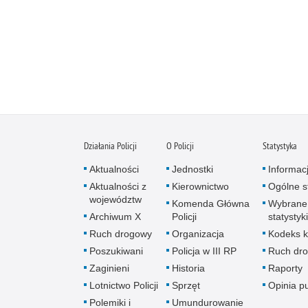
Działania Policji
O Policji
Statystyka
Aktualności
Jednostki
Informac
Aktualności z
Kierownictwo
Ogólne st
województw
Komenda Główna
Wybrane
Archiwum X
Policji
statystyki
Ruch drogowy
Organizacja
Kodeks k
Poszukiwani
Policja w III RP
Ruch dr
Zaginieni
Historia
Raporty
Lotnictwo Policji
Sprzęt
Opinia p
Polemiki i
Umundurowanie