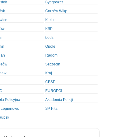
ystok
Bydgoszcz
ńsk
Gorzów Wlkp.
wice
Kielce
ków
KSP
in
Łódź
tyn
Opole
nań
Radom
szów
Szczecin
cław
Kraj
CBŚP
C
EUROPOL
ta Policyjna
Akademia Policji
 Legionowo
SP Piła
łupsk