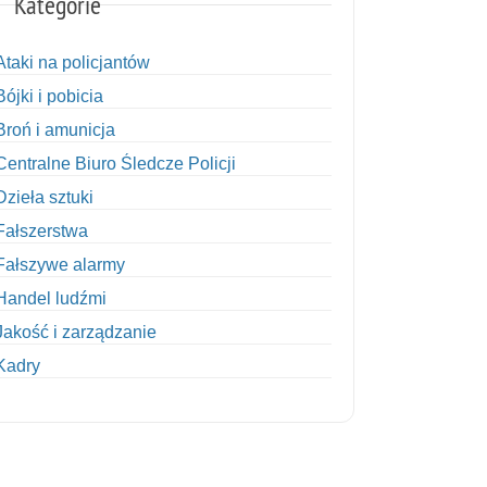
Kategorie
Ataki na policjantów
Bójki i pobicia
Broń i amunicja
Centralne Biuro Śledcze Policji
Dzieła sztuki
Fałszerstwa
Fałszywe alarmy
Handel ludźmi
Jakość i zarządzanie
Kadry
Kobiety w Policji
Korupcja
Kradzież