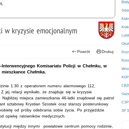
Biał
m.
Gda
Kato
Kra
tki w kryzysie emocjonalnym
Lubl
Olsz
Powrót
Drukuj
Poz
Rze
-Interwencyjnego Komisariatu Policji w Chełmku, w
Wro
ej mieszkance Chełmka.
KGP
odzinie 1.30 z operatorem numeru alarmowego 112,
CBZ
jej relacji wynikało, że znajduje się w kryzysie
Gaze
 Najbliżej miejsca zamieszkania 46-latki znajdował się patrol
CSP
rant sztabowy Krystian Szostek oraz starszy posterunkowy
 kobietę od próby odebrania sobie życia. Po przyjeździe
SP S
 pod opiekę ratowników medycznych.
nstytucji między innymi powiatowe centrum pomocy rodzinie,