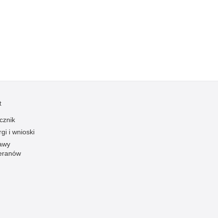
Kradzieże z włamaniem
Kultura
Logistyka, wyposażenie
Materiały wybuchowe
Nagrodzeni policjanci
Napady na banki
Napady na taksówkarzy
t
Napady na tiry
cznik
Nielegalny handel farmaceutykami
gi i wnioski
Nietrzeźwi kierujący
awy
eranów
Nietrzeźwi opiekunowie
Nietrzeźwi pracownicy
Niszczenie mienia
Nowoczesne technologie w pracy Policji
Odpowiedzialność majątkowa Policji