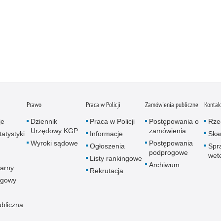
Prawo
Praca w Policji
Zamówienia publiczne
Kontak
je
Dziennik
Praca w Policji
Postępowania o
Rze
Urzędowy KGP
zamówienia
atystyki
Informacje
Skar
Wyroki sądowe
Postępowania
Ogłoszenia
Spr
podprogowe
wet
Listy rankingowe
Archiwum
arny
Rekrutacja
ogowy
ubliczna