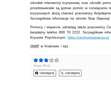
ośrodek interwencji kryzysowej oraz ośrodki pomo
przedstawiciele są gotowi pomóc w rozwiązaniu t
kryzysowych służą również pracownicy Antydepre
Szczegółowe informacje na stronie Stop Depresj
Pomocy i wsparcia udzielają także pracownicy C
bezpłatny telefon 800 70 2222. Szczegółowe inf
Kryzysie Psychicznym:
https://centrumwsparcia.pl
(
KWP
w Krakowie / kp)
Ocena: 3/5 (1)
Udostępnij
Udostępnij