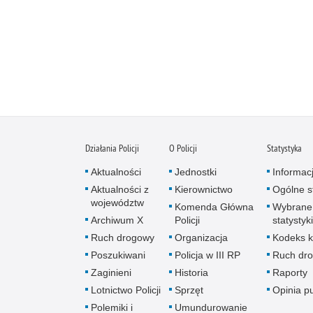
Działania Policji
O Policji
Statystyka
Aktualności
Jednostki
Informac
Aktualności z
Kierownictwo
Ogólne st
województw
Komenda Główna
Wybrane
Archiwum X
Policji
statystyki
Ruch drogowy
Organizacja
Kodeks k
Poszukiwani
Policja w III RP
Ruch dr
Zaginieni
Historia
Raporty
Lotnictwo Policji
Sprzęt
Opinia p
Polemiki i
Umundurowanie