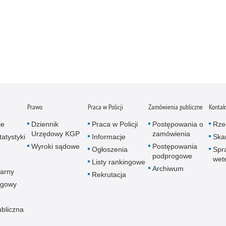
Prawo
Praca w Policji
Zamówienia publiczne
Kontak
je
Dziennik
Praca w Policji
Postępowania o
Rze
Urzędowy KGP
zamówienia
atystyki
Informacje
Skar
Wyroki sądowe
Postępowania
Ogłoszenia
Spr
podprogowe
wet
Listy rankingowe
Archiwum
arny
Rekrutacja
ogowy
ubliczna