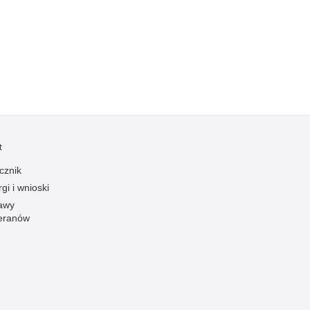
Kradzieże z włamaniem
Kultura
Logistyka, wyposażenie
Materiały wybuchowe
Nagrodzeni policjanci
Napady na banki
Napady na taksówkarzy
t
Napady na tiry
cznik
Nielegalny handel farmaceutykami
gi i wnioski
Nietrzeźwi kierujący
awy
eranów
Nietrzeźwi opiekunowie
Nietrzeźwi pracownicy
Niszczenie mienia
Nowoczesne technologie w pracy Policji
Odpowiedzialność majątkowa Policji