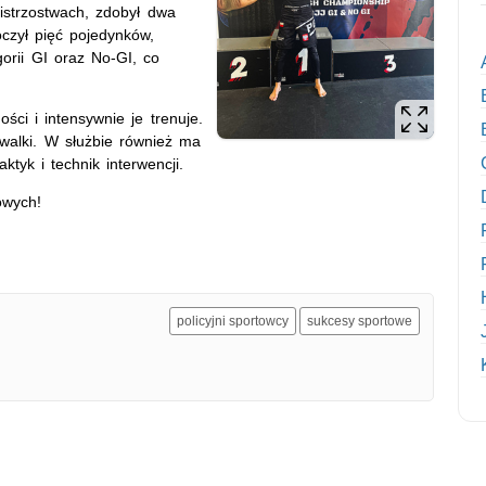
istrzostwach, zdobył dwa
oczył pięć pojedynków,
gorii GI oraz No-GI, co
ści i intensywnie je trenuje.
 walki. W służbie również ma
ktyk i technik interwencji.
owych!
policyjni sportowcy
sukcesy sportowe