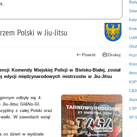
Biał
m.
Gda
Kato
Kra
rzem Polski w Jiu-Jitsu
Lubl
Olsz
Powrót
Drukuj
Poz
Rze
ncji Komendy Miejskiej Policji w Bielsku-Białej, został
Wro
j edycji międzynarodowych mistrzostw w Jiu-Jitsu
KGP
CBZ
górnym odbyły się 4
Gaze
 Jiu-Jitsu GI&No-GI.
CSP
ypliny z całej Polski oraz
 walki. W zawodach wziął
SP S
 co dzień w wydziale