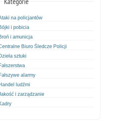
Kategorie
Ataki na policjantów
Bójki i pobicia
Broń i amunicja
Centralne Biuro Śledcze Policji
Dzieła sztuki
Fałszerstwa
Fałszywe alarmy
Handel ludźmi
Jakość i zarządzanie
Kadry
Kobiety w Policji
Korupcja
Kradzież