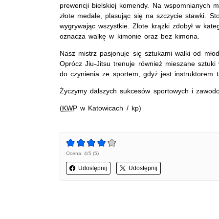
prewencji bielskiej komendy. Na wspomnianych m
złote medale, plasując się na szczycie stawki. St
wygrywając wszystkie. Złote krążki zdobył w kate
oznacza walkę w kimonie oraz bez kimona.
Nasz mistrz pasjonuje się sztukami walki od młodo
Oprócz Jiu-Jitsu trenuje również mieszane sztuki
do czynienia ze sportem, gdyż jest instruktorem ta
Życzymy dalszych sukcesów sportowych i zawod
(
KWP
w Katowicach / kp)
Ocena: 4/5 (5)
Udostępnij
Udostępnij