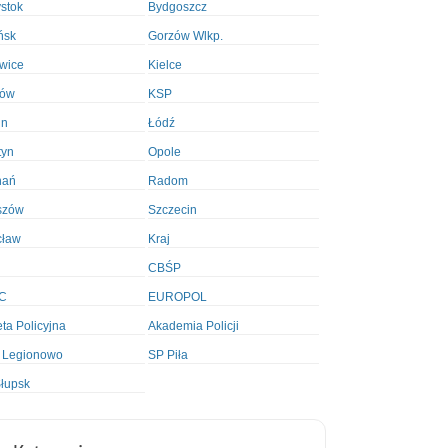
ystok
Bydgoszcz
ńsk
Gorzów Wlkp.
wice
Kielce
ków
KSP
in
Łódź
tyn
Opole
nań
Radom
szów
Szczecin
cław
Kraj
CBŚP
C
EUROPOL
ta Policyjna
Akademia Policji
 Legionowo
SP Piła
łupsk