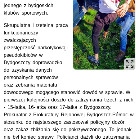
jednego z bydgoskich
klubów sportowych.
Skrupulatna i rzetelna praca
funkcjonariuszy
zwalczających
przestępczość narkotykową i
pseudokibiców w
Bydgoszczy doprowadziła
do uzyskania danych
personalnych sprawców
oraz zebrania materiału
dowodowego mogącego stanowić dowód w sprawie. W
pierwszej kolejności doszło do zatrzymania trzech z nich
- 15-latka, 16-latka oraz 17-latka z Bydgoszczy.
Prokurator z Prokuratury Rejonowej Bydgoszcz-Północ w
stosunku do najstarszego zastosował policyjny dozór
oraz zakaz zbliżania się do pokrzywdzonego. To jednak
nie był koniec sprawy. Policjanci dążyli do zatrzymania