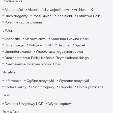
Działania Policji
Aktualności
Aktualności z województw
Archiwum X
Ruch drogowy
Poszukiwani
Zaginieni
Lotnictwo Policji
Polemiki i sprostowania
O Policji
Jednostki
Kierownictwo
Komenda Główna Policji
Organizacja
Policja w III RP
Historia
Sprzęt
Umundurowanie
Współpraca międzynarodowa
Duszpasterstwo Policji Kościoła Rzymskokatolickiego
Prawosławne Duszpasterstwo Policji
Statystyka
Informacje
Ogólne statystyki
Wybrane statystyki
Kodeks karny
Ruch drogowy
Raporty
Opinia publiczna
Prawo
Dziennik Urzędowy KGP
Wyroki sądowe
Praca w Policji