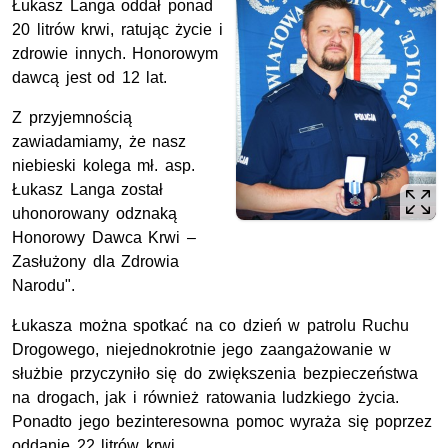
Łukasz Langa oddał ponad
20 litrów krwi, ratując życie i
zdrowie innych. Honorowym
dawcą jest od 12 lat.
Z przyjemnością
zawiadamiamy, że nasz
niebieski kolega mł. asp.
Łukasz Langa został
uhonorowany odznaką
Honorowy Dawca Krwi –
Zasłużony dla Zdrowia
Narodu".
Łukasza można spotkać na co dzień w patrolu Ruchu
Drogowego, niejednokrotnie jego zaangażowanie w
służbie przyczyniło się do zwiększenia bezpieczeństwa
na drogach, jak i również ratowania ludzkiego życia.
Ponadto jego bezinteresowna pomoc wyraża się poprzez
oddanie 22 litrów krwi.