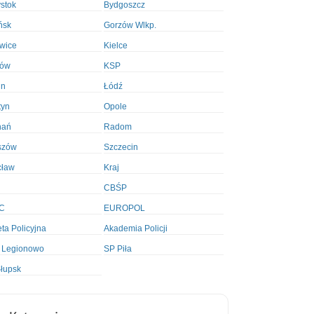
ystok
Bydgoszcz
ńsk
Gorzów Wlkp.
wice
Kielce
ków
KSP
in
Łódź
tyn
Opole
nań
Radom
szów
Szczecin
cław
Kraj
CBŚP
C
EUROPOL
ta Policyjna
Akademia Policji
 Legionowo
SP Piła
łupsk