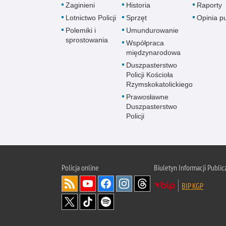
Zaginieni
Historia
Raporty
Lotnictwo Policji
Sprzęt
Opinia p
Polemiki i
Umundurowanie
sprostowania
Współpraca
międzynarodowa
Duszpasterstwo
Policji Kościoła
Rzymskokatolickiego
Prawosławne
Duszpasterstwo
Policji
Policja
online
Biuletyn Informacji Public
BIP KGP