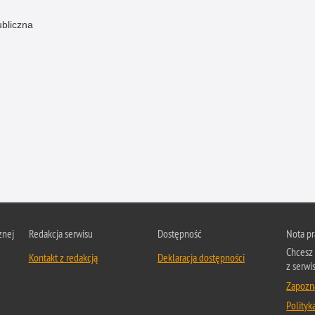
ubliczna
znej
Redakcja serwisu
Dostępność
Nota p
Chcesz 
Kontakt z redakcją
Deklaracja dostępności
z serwis
Zapozna
Polityk