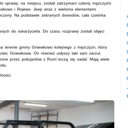
 Do sprawy, na miejscu, zostali zatrzymani czterej mężczyźni
ewkowo i Rojewo. Jeep wraz z wieloma elementami
ieczony. Na podstawie zebranych dowodów, cała czwórka
nych do oskarżyciela. Do czasu rozprawy zostali objęci
 na terenie gminy Gniewkowo kolejnego z mężczyzn, który
aniec Gniewkowa. On również usłyszy taki sam zarzut.
one przez policjantów z Rumi toczą się nadal. Mają wiele
odu.
lności.