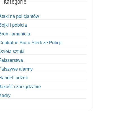
Kategorie
Ataki na policjantów
Bójki i pobicia
Broń i amunicja
Centralne Biuro Śledcze Policji
Dzieła sztuki
Fałszerstwa
Fałszywe alarmy
Handel ludźmi
Jakość i zarządzanie
Kadry
Kobiety w Policji
Korupcja
Kradzież