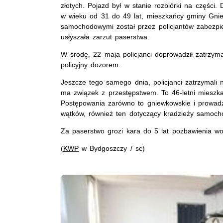
złotych. Pojazd był w stanie rozbiórki na części.
w wieku od 31 do 49 lat, mieszkańcy gminy Gni
samochodowymi został przez policjantów zabezp
usłyszała zarzut paserstwa.
W środę, 22 maja policjanci doprowadził zatrzyma
policyjny dozorem.
Jeszcze tego samego dnia, policjanci zatrzymali
ma związek z przestępstwem. To 46-letni mieszk
Postępowania zarówno to gniewkowskie i prowadz
wątków, również ten dotyczący kradzieży samoch
Za paserstwo grozi kara do 5 lat pozbawienia wo
(
KWP
w Bydgoszczy / sc)