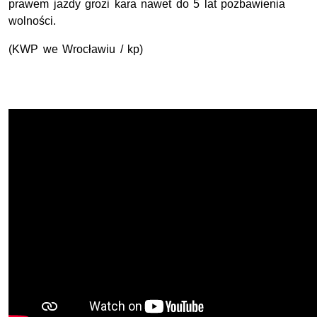
prawem jazdy grozi kara nawet do 5 lat pozbawienia
wolności.
(
KWP
we Wrocławiu / kp)