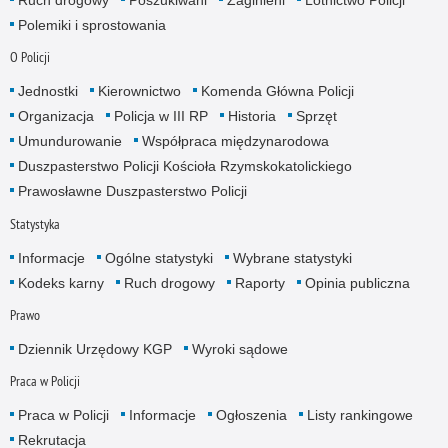
Ruch drogowy
Poszukiwani
Zaginieni
Lotnictwo Policji
Polemiki i sprostowania
O Policji
Jednostki
Kierownictwo
Komenda Główna Policji
Organizacja
Policja w III RP
Historia
Sprzęt
Umundurowanie
Współpraca międzynarodowa
Duszpasterstwo Policji Kościoła Rzymskokatolickiego
Prawosławne Duszpasterstwo Policji
Statystyka
Informacje
Ogólne statystyki
Wybrane statystyki
Kodeks karny
Ruch drogowy
Raporty
Opinia publiczna
Prawo
Dziennik Urzędowy KGP
Wyroki sądowe
Praca w Policji
Praca w Policji
Informacje
Ogłoszenia
Listy rankingowe
Rekrutacja