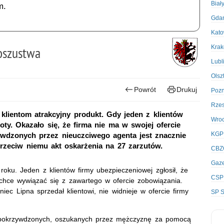
Biał
m.
Gda
Kato
Kra
oszustwa
Lubl
Olsz
Powrót
Drukuj
Poz
Rze
klientom atrakcyjny produkt. Gdy jeden z klientów
Wro
oty. Okazało się, że firma nie ma w swojej ofercie
KGP
ywdzonych przez nieuczciwego agenta jest znacznie
przeciw niemu akt oskarżenia na 27 zarzutów.
CBZ
Gaze
 roku. Jeden z klientów firmy ubezpieczeniowej zgłosił, że
CSP
 chce wywiązać się z zawartego w ofercie zobowiązania.
iec Lipna sprzedał klientowi, nie widnieje w ofercie firmy
SP S
cej pokrzywdzonych, oszukanych przez mężczyznę za pomocą