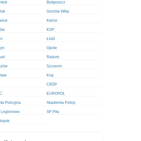
ystok
Bydgoszcz
ńsk
Gorzów Wlkp.
wice
Kielce
ków
KSP
in
Łódź
tyn
Opole
nań
Radom
szów
Szczecin
cław
Kraj
CBŚP
C
EUROPOL
ta Policyjna
Akademia Policji
 Legionowo
SP Piła
łupsk