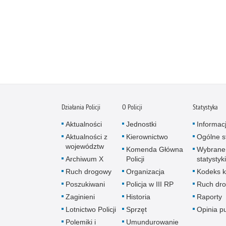
Działania Policji
O Policji
Statystyka
Aktualności
Jednostki
Informac
Aktualności z
Kierownictwo
Ogólne st
województw
Komenda Główna
Wybrane
Archiwum X
Policji
statystyki
Ruch drogowy
Organizacja
Kodeks k
Poszukiwani
Policja w III RP
Ruch dr
Zaginieni
Historia
Raporty
Lotnictwo Policji
Sprzęt
Opinia p
Polemiki i
Umundurowanie