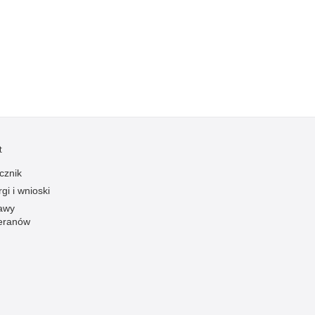
Kradzieże z włamaniem
Kultura
Logistyka, wyposażenie
Materiały wybuchowe
Nagrodzeni policjanci
Napady na banki
Napady na taksówkarzy
t
Napady na tiry
cznik
Nielegalny handel farmaceutykami
gi i wnioski
Nietrzeźwi kierujący
awy
eranów
Nietrzeźwi opiekunowie
Nietrzeźwi pracownicy
Niszczenie mienia
Nowoczesne technologie w pracy Policji
Odpowiedzialność majątkowa Policji