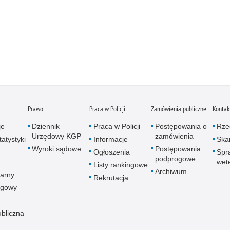
Prawo
Praca w Policji
Zamówienia publiczne
Kontak
je
Dziennik
Praca w Policji
Postępowania o
Rze
Urzędowy KGP
zamówienia
atystyki
Informacje
Skar
Wyroki sądowe
Postępowania
Ogłoszenia
Spr
podprogowe
wet
Listy rankingowe
Archiwum
arny
Rekrutacja
ogowy
ubliczna