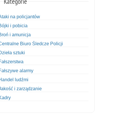
Kategorie
Ataki na policjantów
Bójki i pobicia
Broń i amunicja
Centralne Biuro Śledcze Policji
Dzieła sztuki
Fałszerstwa
Fałszywe alarmy
Handel ludźmi
Jakość i zarządzanie
Kadry
Kobiety w Policji
Korupcja
Kradzież