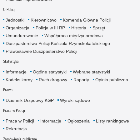
O Policji
Jednostki
Kierownictwo
Komenda Główna Policji
Organizacja
Policja w III RP
Historia
Sprzęt
Umundurowanie
Współpraca międzynarodowa
Duszpasterstwo Policji Kościoła Rzymskokatolickiego
Prawosławne Duszpasterstwo Policji
Statystyka
Informacje
Ogólne statystyki
Wybrane statystyki
Kodeks karny
Ruch drogowy
Raporty
Opinia publiczna
Prawo
Dziennik Urzędowy KGP
Wyroki sądowe
Praca w Policji
Praca w Policji
Informacje
Ogłoszenia
Listy rankingowe
Rekrutacja
Zamówienia publiczne