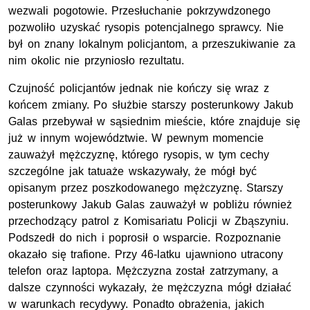
wezwali pogotowie. Przesłuchanie pokrzywdzonego
pozwoliło uzyskać rysopis potencjalnego sprawcy. Nie
był on znany lokalnym policjantom, a przeszukiwanie za
nim okolic nie przyniosło rezultatu.
Czujność policjantów jednak nie kończy się wraz z
końcem zmiany. Po służbie starszy posterunkowy Jakub
Galas przebywał w sąsiednim mieście, które znajduje się
już w innym województwie. W pewnym momencie
zauważył mężczyznę, którego rysopis, w tym cechy
szczególne jak tatuaże wskazywały, że mógł być
opisanym przez poszkodowanego mężczyznę. Starszy
posterunkowy Jakub Galas zauważył w pobliżu również
przechodzący patrol z Komisariatu Policji w Zbąszyniu.
Podszedł do nich i poprosił o wsparcie. Rozpoznanie
okazało się trafione. Przy 46-latku ujawniono utracony
telefon oraz laptopa. Mężczyzna został zatrzymany, a
dalsze czynności wykazały, że mężczyzna mógł działać
w warunkach recydywy. Ponadto obrażenia, jakich