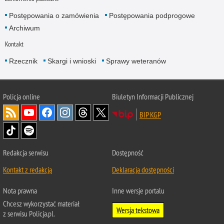
Postępowania o zamówienia
Postępowania podprogowe
Archiwum
Kontakt
Rzecznik
Skargi i wnioski
Sprawy weteranów
Policja
online
Biuletyn Informacji Publicznej
BIP KGP
Redakcja serwisu
Dostępność
Kontakt z redakcją
Deklaracja dostępności
Nota prawna
Inne wersje portalu
Chcesz wykorzystać materiał
Wersja tekstowa
z serwisu Policja.pl.