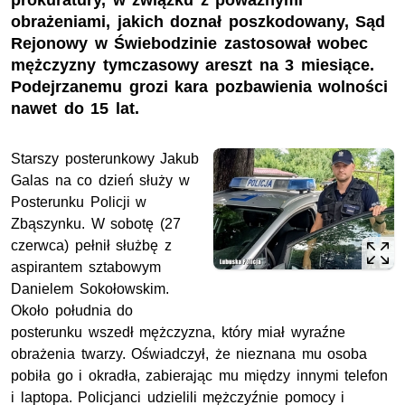
prokuratury, w związku z poważnymi
obrażeniami, jakich doznał poszkodowany, Sąd
Rejonowy w Świebodzinie zastosował wobec
mężczyzny tymczasowy areszt na 3 miesiące.
Podejrzanemu grozi kara pozbawienia wolności
nawet do 15 lat.
Starszy posterunkowy Jakub
Galas na co dzień służy w
Posterunku Policji w
Zbąszynku. W sobotę (27
czerwca) pełnił służbę z
aspirantem sztabowym
Danielem Sokołowskim.
Około południa do
posterunku wszedł mężczyzna, który miał wyraźne
obrażenia twarzy. Oświadczył, że nieznana mu osoba
pobiła go i okradła, zabierając mu między innymi telefon
i laptopa. Policjanci udzielili mężczyźnie pomocy i