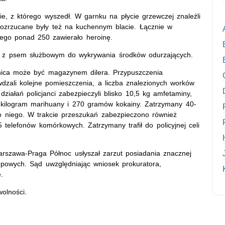
ie, z którego wyszedł. W garnku na płycie grzewczej znaleźli
orozrzucane były też na kuchennym blacie. Łącznie w
czego ponad 250 zawierało heroinę.
 z psem służbowym do wykrywania środków odurzających.
nica może być magazynem dilera. Przypuszczenia
dzali kolejne pomieszczenia, a liczba znalezionych worków
działań policjanci zabezpieczyli blisko 10,5 kg amfetaminy,
o kilogram marihuany i 270 gramów kokainy. Zatrzymany 40-
do niego. W trakcie przeszukań zabezpieczono również
 telefonów komórkowych. Zatrzymany trafił do policyjnej celi
rszawa-Praga Północ usłyszał zarzut posiadania znacznej
ropowych. Sąd uwzględniając wniosek prokuratora,
.
olności.