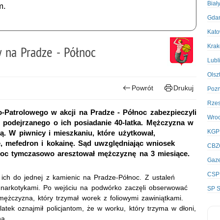
Biał
m.
Gda
Kato
Kra
 na Pradze - Północ
Lubl
Olsz
Powrót
Drukuj
Poz
Rze
-Patrolowego w akcji na Pradze - Północ zabezpieczyli
Wro
 podejrzanego o ich posiadanie 40-latka. Mężczyzna w
KGP
ą. W piwnicy i mieszkaniu, które użytkował,
ę, mefedron i kokainę. Sąd uwzględniając wniosek
CBZ
oc tymczasowo aresztował mężczyznę na 3 miesiące.
Gaze
CSP
ich do jednej z kamienic na Pradze-Północ. Z ustaleń
u narkotykami. Po wejściu na podwórko zaczęli obserwować
SP S
mężczyzna, który trzymał worek z foliowymi zawiniątkami.
-latek oznajmił policjantom, że w worku, który trzyma w dłoni,
na.