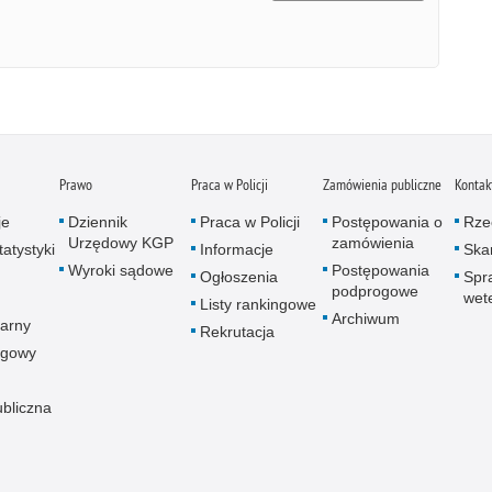
Prawo
Praca w Policji
Zamówienia publiczne
Kontak
je
Dziennik
Praca w Policji
Postępowania o
Rze
Urzędowy KGP
zamówienia
atystyki
Informacje
Skar
Wyroki sądowe
Postępowania
Ogłoszenia
Spr
podprogowe
wet
Listy rankingowe
Archiwum
arny
Rekrutacja
ogowy
ubliczna