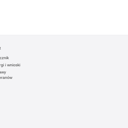
Ofiarni i odważni
Opinia publiczna
Oszustwa
Pedofilia, pornografia dziecięca
Piractwo przemysłowe
t
Podrabianie znaków towarowych
cznik
Pogryzienia przez psy
gi i wnioski
Polemiki i sprostowania
awy
eranów
Policja inaczej
Policjant z pasją
Porwania
Pożary i podpalenia
Pranie brudnych pieniędzy
Prawa człowieka