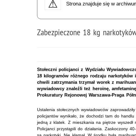
Strona znajduje się w archiwu
Zabezpieczone 18 kg narkotyków
Stołeczni policjanci z Wydziału Wywiadowczo
18 kilogramów różnego rodzaju narkotyków i
chwili zatrzymania trzymał worek z marihuan
wywiadowcy znaleźli też heroinę, amfetamin
Prokuratury Rejonowej Warszawa-Praga Półn
Ustalenia stołecznych wywiadowców zaprowadziły 
policjantów wynikało, że dochodzi tam do handl
jedną z klatek. Z mieszkania na piętrze wyszedł 
Policjanci przystąpili do działania. Zaskoczony 40
są narkotyki. Nie kłamał. W środku była marihua