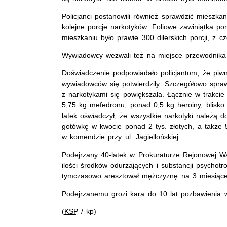
Policjanci postanowili również sprawdzić mieszkan
kolejne porcje narkotyków. Foliowe zawiniątka p
mieszkaniu było prawie 300 dilerskich porcji, z 
Wywiadowcy wezwali też na miejsce przewodnika
Doświadczenie podpowiadało policjantom, że piw
wywiadowców się potwierdziły. Szczegółowo spraw
z narkotykami się powiększała. Łącznie w trakcie 
5,75 kg mefedronu, ponad 0,5 kg heroiny, blisk
latek oświadczył, że wszystkie narkotyki należą 
gotówkę w kwocie ponad 2 tys. złotych, a także 5
w komendzie przy ul. Jagiellońskiej.
Podejrzany 40-latek w Prokuraturze Rejonowej Wa
ilości środków odurzających i substancji psychot
tymczasowo aresztował mężczyznę na 3 miesiące
Podejrzanemu grozi kara do 10 lat pozbawienia w
(
KSP
/ kp)