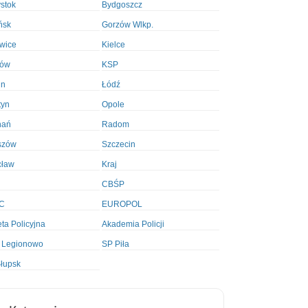
ystok
Bydgoszcz
ńsk
Gorzów Wlkp.
wice
Kielce
ków
KSP
in
Łódź
tyn
Opole
nań
Radom
szów
Szczecin
cław
Kraj
CBŚP
C
EUROPOL
ta Policyjna
Akademia Policji
 Legionowo
SP Piła
łupsk