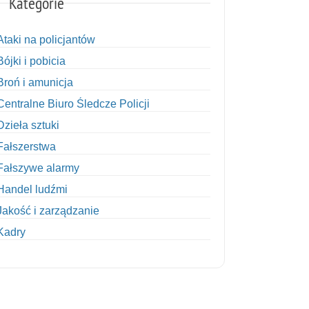
Kategorie
Ataki na policjantów
Bójki i pobicia
Broń i amunicja
Centralne Biuro Śledcze Policji
Dzieła sztuki
Fałszerstwa
Fałszywe alarmy
Handel ludźmi
Jakość i zarządzanie
Kadry
Kobiety w Policji
Korupcja
Kradzież