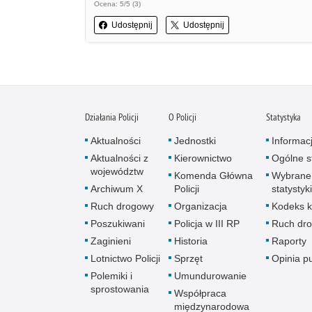
Ocena: 5/5 (3)
Udostępnij
Udostępnij
Działania Policji
O Policji
Statystyka
Aktualności
Jednostki
Informac
Aktualności z
Kierownictwo
Ogólne st
województw
Komenda Główna
Wybrane
Archiwum X
Policji
statystyki
Ruch drogowy
Organizacja
Kodeks k
Poszukiwani
Policja w III RP
Ruch dr
Zaginieni
Historia
Raporty
Lotnictwo Policji
Sprzęt
Opinia p
Polemiki i
Umundurowanie
sprostowania
Współpraca
międzynarodowa