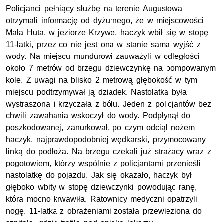
Policjanci pełniący służbę na terenie Augustowa
otrzymali informację od dyżurnego, że w miejscowości
Mała Huta, w jeziorze Krzywe, haczyk wbił się w stopę
11-latki, przez co nie jest ona w stanie sama wyjść z
wody. Na miejscu mundurowi zauważyli w odległości
około 7 metrów od brzegu dziewczynkę na pompowanym
kole. Z uwagi na blisko 2 metrową głębokość w tym
miejscu podtrzymywał ją dziadek. Nastolatka była
wystraszona i krzyczała z bólu. Jeden z policjantów bez
chwili zawahania wskoczył do wody. Podpłynął do
poszkodowanej, zanurkował, po czym odciął nożem
haczyk, najprawdopodobniej wędkarski, przymocowany
linką do podłoża. Na brzegu czekali już strażacy wraz z
pogotowiem, którzy wspólnie z policjantami przenieśli
nastolatkę do pojazdu. Jak się okazało, haczyk był
głęboko wbity w stopę dziewczynki powodując ranę,
która mocno krwawiła. Ratownicy medyczni opatrzyli
nogę. 11-latka z obrażeniami została przewieziona do