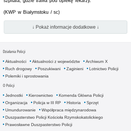
szpitala, gdzie trafiła pod opiekę lekarzy.
(
KWP
w Białymstoku / sc)
↓ Pokaż informacje dodatkowe ↓
Działania Policji
Aktualności
Aktualności z województw
Archiwum X
Ruch drogowy
Poszukiwani
Zaginieni
Lotnictwo Policji
Polemiki i sprostowania
O Policji
Jednostki
Kierownictwo
Komenda Główna Policji
Organizacja
Policja w III RP
Historia
Sprzęt
Umundurowanie
Współpraca międzynarodowa
Duszpasterstwo Policji Kościoła Rzymskokatolickiego
Prawosławne Duszpasterstwo Policji