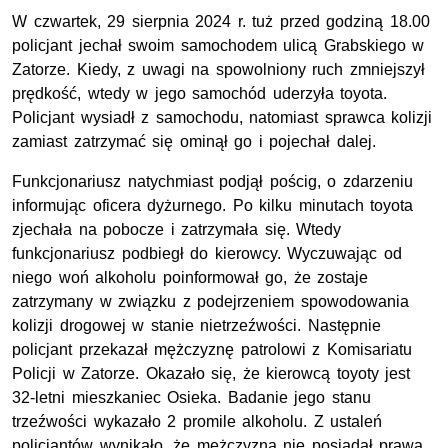
W czwartek, 29 sierpnia 2024 r. tuż przed godziną 18.00
policjant jechał swoim samochodem ulicą Grabskiego w
Zatorze. Kiedy, z uwagi na spowolniony ruch zmniejszył
prędkość, wtedy w jego samochód uderzyła toyota.
Policjant wysiadł z samochodu, natomiast sprawca kolizji
zamiast zatrzymać się ominął go i pojechał dalej.
Funkcjonariusz natychmiast podjął pościg, o zdarzeniu
informując oficera dyżurnego. Po kilku minutach toyota
zjechała na pobocze i zatrzymała się. Wtedy
funkcjonariusz podbiegł do kierowcy. Wyczuwając od
niego woń alkoholu poinformował go, że zostaje
zatrzymany w związku z podejrzeniem spowodowania
kolizji drogowej w stanie nietrzeźwości. Następnie
policjant przekazał mężczyznę patrolowi z Komisariatu
Policji w Zatorze. Okazało się, że kierowcą toyoty jest
32-letni mieszkaniec Osieka. Badanie jego stanu
trzeźwości wykazało 2 promile alkoholu. Z ustaleń
policjantów wynikało, że mężczyzna nie posiadał prawa