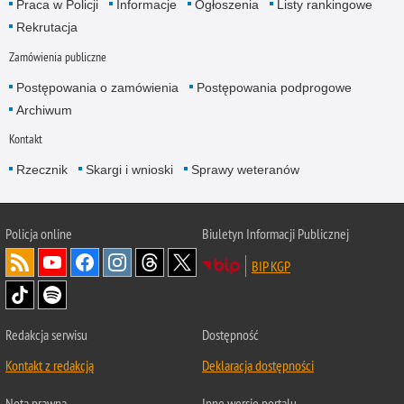
Praca w Policji
Informacje
Ogłoszenia
Listy rankingowe
Rekrutacja
Zamówienia publiczne
Postępowania o zamówienia
Postępowania podprogowe
Archiwum
Kontakt
Rzecznik
Skargi i wnioski
Sprawy weteranów
Policja
online
Biuletyn Informacji Publicznej
BIP KGP
Redakcja serwisu
Dostępność
Kontakt z redakcją
Deklaracja dostępności
Nota prawna
Inne wersje portalu