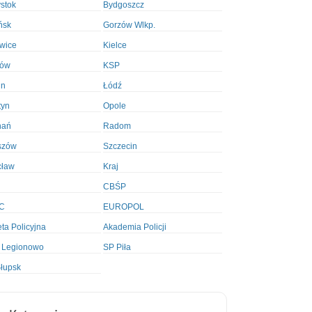
ystok
Bydgoszcz
ńsk
Gorzów Wlkp.
wice
Kielce
ków
KSP
in
Łódź
tyn
Opole
nań
Radom
szów
Szczecin
cław
Kraj
CBŚP
C
EUROPOL
ta Policyjna
Akademia Policji
 Legionowo
SP Piła
łupsk