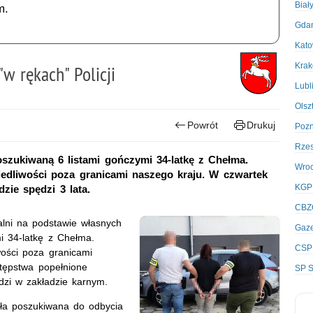
Biał
m.
Gda
Kato
Kra
w rękach" Policji
Lubl
Olsz
Powrót
Drukuj
Poz
Rze
szukiwaną 6 listami gończymi 34-latkę z Chełma.
Wro
edliwości poza granicami naszego kraju. W czwartek
KGP
zie spędzi 3 lata.
CBZ
alni na podstawie własnych
Gaze
i 34-latkę z Chełma.
CSP
ości poza granicami
stępstwa popełnione
SP S
dzi w zakładzie karnym.
yła poszukiwana do odbycia