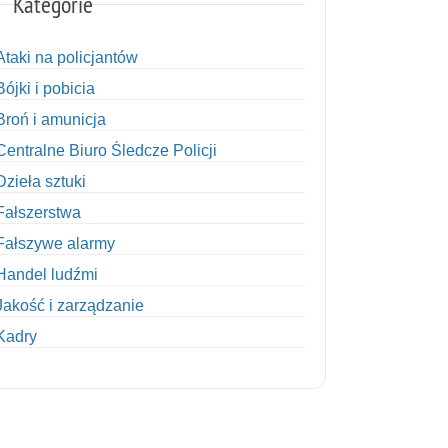
Kategorie
Ataki na policjantów
Bójki i pobicia
Broń i amunicja
Centralne Biuro Śledcze Policji
Dzieła sztuki
Fałszerstwa
Fałszywe alarmy
Handel ludźmi
Jakość i zarządzanie
Kadry
Kobiety w Policji
Korupcja
Kradzież