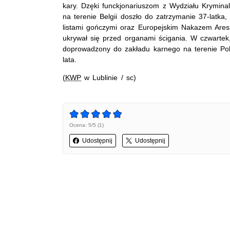
kary. Dzęki funckjonariuszom z Wydziału Krymin
na terenie Belgii doszło do zatrzymanie 37-latka,
listami gończymi oraz Europejskim Nakazem Are
ukrywał się przed organami ścigania. W czwartek,
doprowadzony do zakładu karnego na terenie Pol
lata.
(
KWP
w Lublinie / sc)
Ocena: 5/5 (1)
Udostępnij
Udostępnij