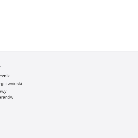
Kradzieże z włamaniem
Kultura
Logistyka, wyposażenie
Materiały wybuchowe
Nagrodzeni policjanci
Napady na banki
Napady na taksówkarzy
t
Napady na tiry
cznik
Nielegalny handel farmaceutykami
gi i wnioski
Nietrzeźwi kierujący
awy
eranów
Nietrzeźwi opiekunowie
Nietrzeźwi pracownicy
Niszczenie mienia
Nowoczesne technologie w pracy Policji
Odpowiedzialność majątkowa Policji