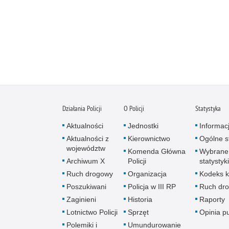
Działania Policji
O Policji
Statystyka
Aktualności
Jednostki
Informac
Aktualności z
Kierownictwo
Ogólne st
województw
Komenda Główna
Wybrane
Archiwum X
Policji
statystyki
Ruch drogowy
Organizacja
Kodeks k
Poszukiwani
Policja w III RP
Ruch dr
Zaginieni
Historia
Raporty
Lotnictwo Policji
Sprzęt
Opinia p
Polemiki i
Umundurowanie