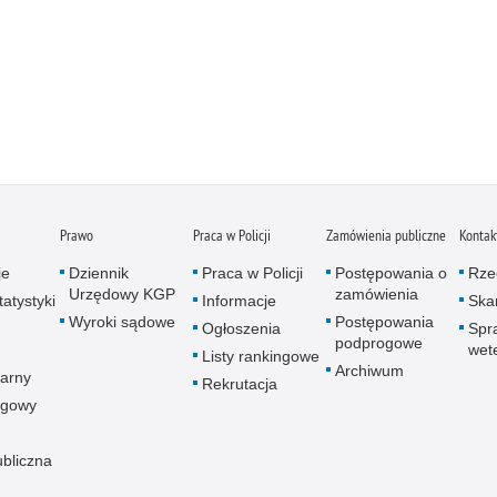
Prawo
Praca w Policji
Zamówienia publiczne
Kontak
je
Dziennik
Praca w Policji
Postępowania o
Rze
Urzędowy KGP
zamówienia
atystyki
Informacje
Skar
Wyroki sądowe
Postępowania
Ogłoszenia
Spr
podprogowe
wet
Listy rankingowe
Archiwum
arny
Rekrutacja
ogowy
ubliczna