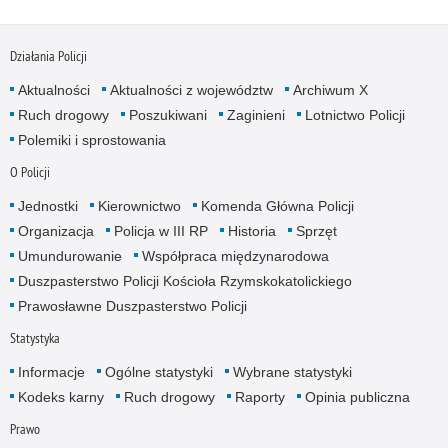
Działania Policji
Aktualności
Aktualności z województw
Archiwum X
Ruch drogowy
Poszukiwani
Zaginieni
Lotnictwo Policji
Polemiki i sprostowania
O Policji
Jednostki
Kierownictwo
Komenda Główna Policji
Organizacja
Policja w III RP
Historia
Sprzęt
Umundurowanie
Współpraca międzynarodowa
Duszpasterstwo Policji Kościoła Rzymskokatolickiego
Prawosławne Duszpasterstwo Policji
Statystyka
Informacje
Ogólne statystyki
Wybrane statystyki
Kodeks karny
Ruch drogowy
Raporty
Opinia publiczna
Prawo