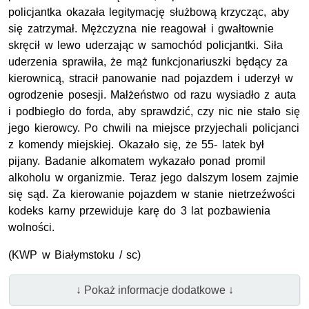
policjantka okazała legitymację służbową krzycząc, aby
się zatrzymał. Mężczyzna nie reagował i gwałtownie
skręcił w lewo uderzając w samochód policjantki. Siła
uderzenia sprawiła, że mąż funkcjonariuszki będący za
kierownicą, stracił panowanie nad pojazdem i uderzył w
ogrodzenie posesji. Małżeństwo od razu wysiadło z auta
i podbiegło do forda, aby sprawdzić, czy nic nie stało się
jego kierowcy. Po chwili na miejsce przyjechali policjanci
z komendy miejskiej. Okazało się, że 55- latek był
pijany. Badanie alkomatem wykazało ponad promil
alkoholu w organizmie. Teraz jego dalszym losem zajmie
się sąd. Za kierowanie pojazdem w stanie nietrzeźwości
kodeks karny przewiduje karę do 3 lat pozbawienia
wolności.
(
KWP
w Białymstoku / sc)
↓ Pokaż informacje dodatkowe ↓