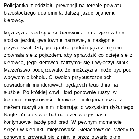
Policjantka z oddziału prewencji na terenie powiatu
białostockiego udaremniła dalszą jazdę pijanemu
kierowcy.
Mężczyzna siedzący za kierownicą forda zjeżdżał do
środka jezdni, gwałtownie hamował, a następnie
przyspieszał. Gdy policjantka podróżująca z mężem
zrównała się z pojazdem, aby sprawdzić co dzieje się z
kierowcą, jego kierowca zatrzymał się i wyłączył silnik.
Małżeństwo podejrzewało, że mężczyzna może być pod
wpływem alkoholu. O swoich przypuszczeniach
powiadomili mundurowych będących tego dnia na
służbie. Po krótkiej chwili ford ponownie ruszył w
kierunku miejscowości Jurowce. Funkcjonariuszka z
mężem ruszyli za nim informując o wszystkim dyżurnego.
Nagle 55-latek wjechał na przeciwległy pas i
kontynuował jazdę pod prąd. W pewnym momencie
skręcił w kierunku miejscowości Sielachowskie. Wtedy to
ponownie zrównali się z nim, a przez otwarte okno