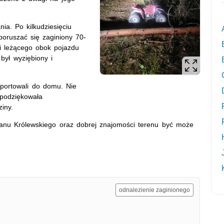
nia. Po kilkudziesięciu
poruszać się zaginiony 70-
yli leżącego obok pojazdu
był wyziębiony i
nsportowali do domu. Nie
podziękowała
iny.
danu Królewskiego oraz dobrej znajomości terenu być może
odnalezienie zaginionego