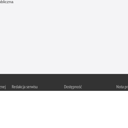
ubliczna
znej
Redakcja serwisu
Dostępność
Nota p
Chcesz 
Kontakt z redakcją
Deklaracja dostępności
z serwis
Zapozna
Polityk