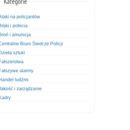
Kategorie
Ataki na policjantów
Bójki i pobicia
Broń i amunicja
Centralne Biuro Śledcze Policji
Dzieła sztuki
Fałszerstwa
Fałszywe alarmy
Handel ludźmi
Jakość i zarządzanie
Kadry
Kobiety w Policji
Korupcja
Kradzież