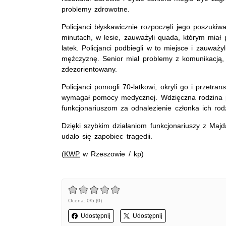
problemy zdrowotne.
Policjanci błyskawicznie rozpoczęli jego poszukiwa
minutach, w lesie, zauważyli quada, którym miał 
latek. Policjanci podbiegli w to miejsce i zauważ
mężczyznę. Senior miał problemy z komunikacją, 
zdezorientowany.
Policjanci pomogli 70-latkowi, okryli go i przetra
wymagał pomocy medycznej. Wdzięczna rodzina 
funkcjonariuszom za odnalezienie członka ich rodz
Dzięki szybkim działaniom funkcjonariuszy z Maj
udało się zapobiec tragedii.
(
KWP
w Rzeszowie / kp)
Ocena: 0/5 (0)
Udostępnij
Udostępnij