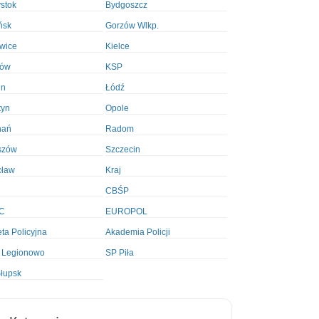
ystok
Bydgoszcz
ńsk
Gorzów Wlkp.
wice
Kielce
ków
KSP
in
Łódź
tyn
Opole
nań
Radom
szów
Szczecin
cław
Kraj
CBŚP
C
EUROPOL
ta Policyjna
Akademia Policji
 Legionowo
SP Piła
łupsk