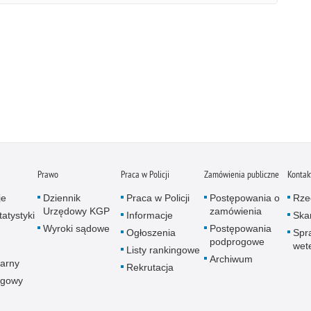
Prawo
Praca w Policji
Zamówienia publiczne
Kontak
je
Dziennik
Praca w Policji
Postępowania o
Rze
Urzędowy KGP
zamówienia
atystyki
Informacje
Skar
Wyroki sądowe
Postępowania
Ogłoszenia
Spr
podprogowe
wet
Listy rankingowe
Archiwum
arny
Rekrutacja
ogowy