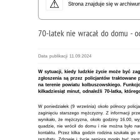
Strona znajduje się w archiwu
70-latek nie wracał do domu - od
Data publikacji 11.09.2024
W sytuacji, kiedy ludzkie życie może być zag
zgłoszenia są przez policjantów traktowane p
na terenie powiatu kolbuszowskiego. Funkcj
kilkadziesiąt minut, odnaleźli 70-latka, któreg
W poniedziałek (9 września) około północy policja
zaginięciu starszego mężczyzny. Z informacji prz
wynikało, że mężczyzna, około godziny 16.00, w
quadzie, nie wrócił do domu i nie można było n
kontaktu. Przez kilka godzin rodzina szukała go 
rezultatu. Zdrowie i życie seniora mogło być za