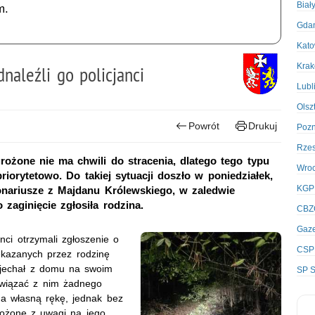
Biał
m.
Gda
Kato
Kra
naleźli go policjanci
Lubl
Olsz
Powrót
Drukuj
Poz
Rze
rożone nie ma chwili do stracenia, dlatego tego typu
Wro
riorytetowo. Do takiej sytuacji doszło w poniedziałek,
KGP
onariusze z Majdanu Królewskiego, w zaledwie
o zaginięcie zgłosiła rodzina.
CBZ
Gaze
nci otrzymali zgłoszenie o
CSP
ekazanych przez rodzinę
yjechał z domu na swoim
SP S
awiązać z nim żadnego
na własną rękę, jednak bez
grożone z uwagi na jego