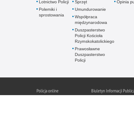
Lotnictwo Policji
Sprzęt
Opinia p
Polemiki i
Umundurowanie
sprostowania
Współpraca
międzynarodowa
Duszpasterstwo
Policji Kościoła
Rzymskokatolickiego
Prawosławne
Duszpasterstwo
Policji
Policja
online
Biuletyn Informacji Public
BIP KGP