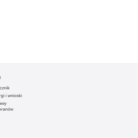
Kradzieże z włamaniem
Kultura
Logistyka, wyposażenie
Materiały wybuchowe
Nagrodzeni policjanci
Napady na banki
Napady na taksówkarzy
Napady na tiry
t
Nielegalny handel farmaceutykami
cznik
Nietrzeźwi kierujący
gi i wnioski
Nietrzeźwi opiekunowie
awy
Nietrzeźwi pracownicy
eranów
Niszczenie mienia
Nowoczesne technologie w pracy Policji
Odpowiedzialność majątkowa Policji