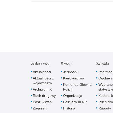
Działania Policji
O Policji
Statystyka
Aktualności
Jednostki
Informac
Aktualności z
Kierownictwo
Ogólne st
województw
Komenda Główna
Wybrane
Archiwum X
Policji
statystyki
Ruch drogowy
Organizacja
Kodeks k
Poszukiwani
Policja w III RP
Ruch dr
Zaginieni
Historia
Raporty