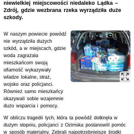
niewielkiej miejscowości niedaleko Lądka –
Zdrój, gdzie wezbrana rzeka wyrządziła duże
szkody.
W naszym powiecie powódź
nie wyrządziła dużych
szkód, a w miejscach, gdzie
woda zagrażała
mieszkańcom swoją
ofiarność wykazywały
władze lokalne, straż,
wojsko oraz policjanci.
Również samo mieszkańcy
okazywali sobie wzajemnie
dużo wsparcia i pomocy.
W obliczu tragedii tych, która ta powódź dotknęła w
dużym stopniu, policjanci z Ozimska postanowili pomóc
w sposób materialny. Zebrali najpotrzebniejsze środki