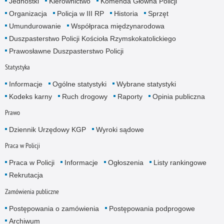
Jednostki
Kierownictwo
Komenda Główna Policji
Organizacja
Policja w III RP
Historia
Sprzęt
Umundurowanie
Współpraca międzynarodowa
Duszpasterstwo Policji Kościoła Rzymskokatolickiego
Prawosławne Duszpasterstwo Policji
Statystyka
Informacje
Ogólne statystyki
Wybrane statystyki
Kodeks karny
Ruch drogowy
Raporty
Opinia publiczna
Prawo
Dziennik Urzędowy KGP
Wyroki sądowe
Praca w Policji
Praca w Policji
Informacje
Ogłoszenia
Listy rankingowe
Rekrutacja
Zamówienia publiczne
Postępowania o zamówienia
Postępowania podprogowe
Archiwum