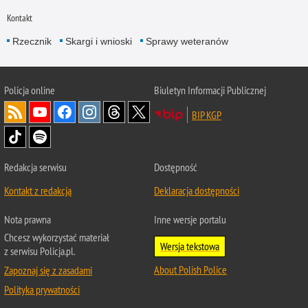
Kontakt
Rzecznik
Skargi i wnioski
Sprawy weteranów
Policja
online
Biuletyn Informacji Publicznej
BIP KGP
Redakcja serwisu
Dostępność
Kontakt z redakcją
Deklaracja dostępności
Nota prawna
Inne wersje portalu
Chcesz wykorzystać materiał
Wersja tekstowa
z serwisu Policja.pl.
About Polish Police
Zapoznaj się z zasadami
Polityka prywatności