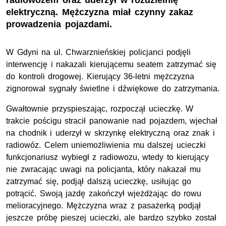
radiowozem oraz uderzył w rozdzielnię
elektryczną. Mężczyzna miał czynny zakaz
prowadzenia pojazdami.
W Gdyni na ul. Chwarznieńskiej policjanci podjęli
interwencję i nakazali kierującemu seatem zatrzymać się
do kontroli drogowej. Kierujący 36-letni mężczyzna
zignorował sygnały świetlne i dźwiękowe do zatrzymania.
Gwałtownie przyspieszając, rozpoczął ucieczkę. W
trakcie pościgu stracił panowanie nad pojazdem, wjechał
na chodnik i uderzył w skrzynkę elektryczną oraz znak i
radiowóz. Celem uniemożliwienia mu dalszej ucieczki
funkcjonariusz wybiegł z radiowozu, wtedy to kierujący
nie zwracając uwagi na policjanta, który nakazał mu
zatrzymać się, podjął dalszą ucieczkę, usiłując go
potrącić. Swoją jazdę zakończył wjeżdżając do rowu
melioracyjnego. Mężczyzna wraz z pasażerką podjął
jeszcze próbę pieszej ucieczki, ale bardzo szybko został