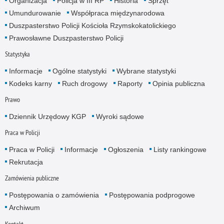
Organizacja
Policja w III RP
Historia
Sprzęt
Umundurowanie
Współpraca międzynarodowa
Duszpasterstwo Policji Kościoła Rzymskokatolickiego
Prawosławne Duszpasterstwo Policji
Statystyka
Informacje
Ogólne statystyki
Wybrane statystyki
Kodeks karny
Ruch drogowy
Raporty
Opinia publiczna
Prawo
Dziennik Urzędowy KGP
Wyroki sądowe
Praca w Policji
Praca w Policji
Informacje
Ogłoszenia
Listy rankingowe
Rekrutacja
Zamówienia publiczne
Postępowania o zamówienia
Postępowania podprogowe
Archiwum
Kontakt