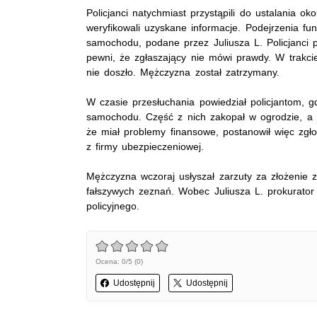
Policjanci natychmiast przystąpili do ustalania ok
weryfikowali uzyskane informacje. Podejrzenia fu
samochodu, podane przez Juliusza L. Policjanci 
pewni, że zgłaszający nie mówi prawdy. W trakci
nie doszło. Mężczyzna został zatrzymany.
W czasie przesłuchania powiedział policjantom, g
samochodu. Część z nich zakopał w ogrodzie, a 
że miał problemy finansowe, postanowił więc zg
z firmy ubezpieczeniowej.
Mężczyzna wczoraj usłyszał zarzuty za złożenie 
fałszywych zeznań. Wobec Juliusza L. prokurato
policyjnego.
Ocena: 0/5 (0)
Udostępnij
Udostępnij