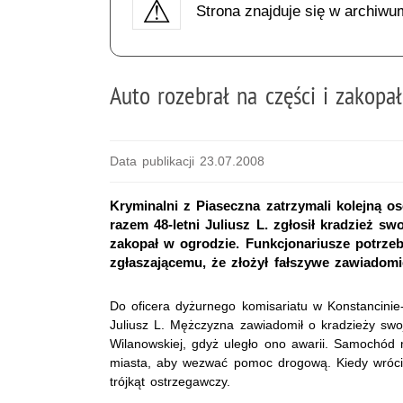
Strona znajduje się w archiwu
Auto rozebrał na części i zakopa
Data publikacji 23.07.2008
Kryminalni z Piaseczna zatrzymali kolejną 
razem 48-letni Juliusz L. zgłosił kradzież s
zakopał w ogrodzie. Funkcjonariusze potrze
zgłaszającemu, że złożył fałszywe zawiadomie
Do oficera dyżurnego komisariatu w Konstancinie
Juliusz L. Mężczyzna zawiadomił o kradzieży swoj
Wilanowskiej, gdyż uległo ono awarii. Samochód m
miasta, aby wezwać pomoc drogową. Kiedy wrócił 
trójkąt ostrzegawczy.