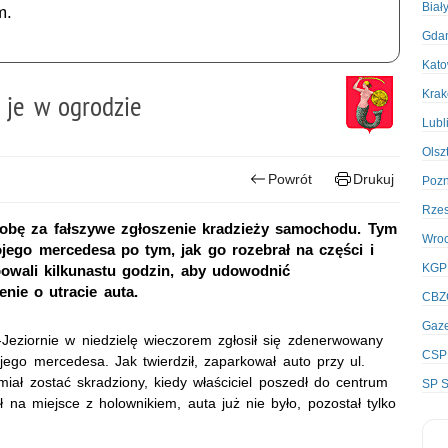
Biał
m.
Gda
Kato
Kra
ł je w ogrodzie
Lubl
Olsz
Powrót
Drukuj
Poz
Rze
osobę za fałszywe zgłoszenie kradzieży samochodu. Tym
Wro
wojego mercedesa po tym, jak go rozebrał na części i
KGP
bowali kilkunastu godzin, aby udowodnić
nie o utracie auta.
CBZ
Gaze
-Jeziornie w niedzielę wieczorem zgłosił się zdenerwowany
CSP
ego mercedesa. Jak twierdził, zaparkował auto przy ul.
iał zostać skradziony, kiedy właściciel poszedł do centrum
SP S
na miejsce z holownikiem, auta już nie było, pozostał tylko