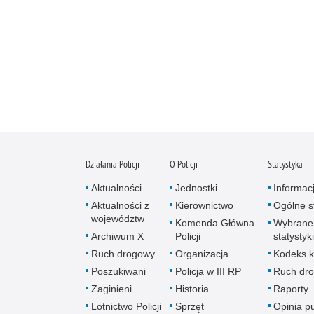
Działania Policji
O Policji
Statystyka
Aktualności
Jednostki
Informac
Aktualności z
Kierownictwo
Ogólne st
województw
Komenda Główna
Wybrane
Archiwum X
Policji
statystyki
Ruch drogowy
Organizacja
Kodeks k
Poszukiwani
Policja w III RP
Ruch dr
Zaginieni
Historia
Raporty
Lotnictwo Policji
Sprzęt
Opinia p