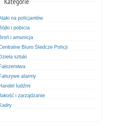
Kategorie
Ataki na policjantów
Bójki i pobicia
Broń i amunicja
Centralne Biuro Śledcze Policji
Dzieła sztuki
Fałszerstwa
Fałszywe alarmy
Handel ludźmi
Jakość i zarządzanie
Kadry
Kobiety w Policji
Korupcja
Kradzież