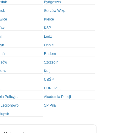
ystok
Bydgoszcz
ńsk
Gorzów Wlkp.
wice
Kielce
ków
KSP
in
Łódź
tyn
Opole
nań
Radom
szów
Szczecin
cław
Kraj
CBŚP
C
EUROPOL
ta Policyjna
Akademia Policji
 Legionowo
SP Piła
łupsk