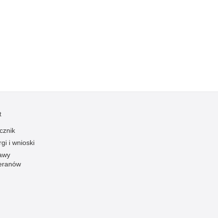
Kradzieże z włamaniem
Kultura
Logistyka, wyposażenie
Materiały wybuchowe
Nagrodzeni policjanci
Napady na banki
Napady na taksówkarzy
Napady na tiry
t
Nielegalny handel farmaceutykami
cznik
Nietrzeźwi kierujący
gi i wnioski
awy
Nietrzeźwi opiekunowie
eranów
Nietrzeźwi pracownicy
Niszczenie mienia
Nowoczesne technologie w pracy Policji
Odpowiedzialność majątkowa Policji