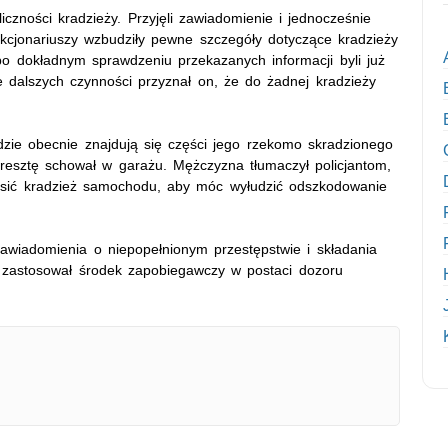
oliczności kradzieży. Przyjęli zawiadomienie i jednocześnie
nkcjonariuszy wzbudziły pewne szczegóły dotyczące kradzieży
po dokładnym sprawdzeniu przekazanych informacji byli już
e dalszych czynności przyznał on, że do żadnej kradzieży
dzie obecnie znajdują się części jego rzekomo skradzionego
resztę schował w garażu. Mężczyzna tłumaczył policjantom,
łosić kradzież samochodu, aby móc wyłudzić odszkodowanie
zawiadomienia o niepopełnionym przestępstwie i składania
r zastosował środek zapobiegawczy w postaci dozoru