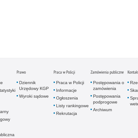
Prawo
Praca w Policji
Zamówienia publiczne
Kontak
je
Dziennik
Praca w Policji
Postępowania o
Rze
Urzędowy KGP
zamówienia
atystyki
Informacje
Skar
Wyroki sądowe
Postępowania
Ogłoszenia
Spr
podprogowe
wet
Listy rankingowe
Archiwum
arny
Rekrutacja
ogowy
ubliczna