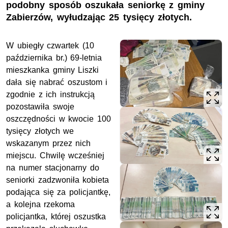
podobny sposób oszukała seniorkę z gminy
Zabierzów, wyłudzając 25 tysięcy złotych.
W ubiegły czwartek (10
października br.) 69-letnia
mieszkanka gminy Liszki
dała się nabrać oszustom i
zgodnie z ich instrukcją
pozostawiła swoje
oszczędności w kwocie 100
tysięcy złotych we
wskazanym przez nich
miejscu. Chwilę wcześniej
na numer stacjonarny do
seniorki zadzwoniła kobieta
podająca się za policjantkę,
a kolejna rzekoma
policjantka, której oszustka