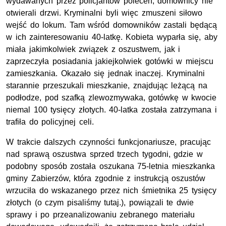
wydawanych przez policjantów poleceń, domownicy nie
otwierali drzwi. Kryminalni byli więc zmuszeni siłowo
wejść do lokum. Tam wśród domowników zastali będącą
w ich zainteresowaniu 40-latkę. Kobieta wyparła się, aby
miała jakimkolwiek związek z oszustwem, jak i
zaprzeczyła posiadania jakiejkolwiek gotówki w miejscu
zamieszkania. Okazało się jednak inaczej. Kryminalni
starannie przeszukali mieszkanie, znajdując leżącą na
podłodze, pod szafką zlewozmywaka, gotówkę w kwocie
niemal 100 tysięcy złotych. 40-latka została zatrzymana i
trafiła do policyjnej celi.
W trakcie dalszych czynności funkcjonariusze, pracując
nad sprawą oszustwa sprzed trzech tygodni, gdzie w
podobny sposób została oszukana 75-letnia mieszkanka
gminy Zabierzów, która zgodnie z instrukcją oszustów
wrzuciła do wskazanego przez nich śmietnika 25 tysięcy
złotych (o czym pisaliśmy tutaj.), powiązali te dwie
sprawy i po przeanalizowaniu zebranego materiału