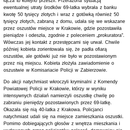
łącza to kolejno przeszli. Przerażona sytuacją
ewentualnej utraty środków 69-latka wybrała z banku
kwotę 50 tysięcy złotych i wraz z gotówką również 50
tysięcy złotych, zabraną z domu, udała się we wskazane
przez oszustów miejsce w Krakowie, gdzie pozostawiła
pieniądze i odeszła, zgodnie z poleceniem „prokuratora”.
Wówczas jej kontakt z przestępcami się urwał. Chwile
później kobieta zorientowała się, że padła ofiarą
oszustów, ale gotówki już nie było w pozostawionym
przez nią miejscu. Kobieta złożyła zawiadomienie o
oszustwie w Komisariacie Policji w Zabierzowie.
Do akcji natychmiast wkroczyli kryminalni z Komendy
Powiatowej Policji w Krakowie, którzy w wyniku
intensywnych działań namierzyli oszustkę chwilę po
zabraniu pieniędzy pozostawionych przez 69-latkę.
Okazała się nią 40-latka z Krakowa. Policjanci
natychmiast udali się na miejsce zamieszkania oszustki.
Pomimo dobiegających głosów z wnętrza mieszkania i