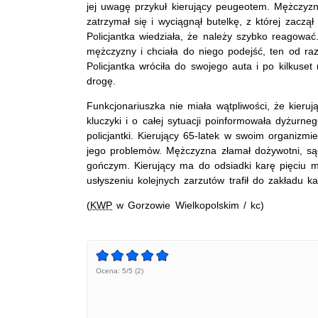
jej uwagę przykuł kierujący peugeotem. Mężcz
zatrzymał się i wyciągnął butelkę, z której zaczą
Policjantka wiedziała, że należy szybko reagowa
mężczyzny i chciała do niego podejść, ten od razu
Policjantka wróciła do swojego auta i po kilkuse
drogę.
Funkcjonariuszka nie miała wątpliwości, że kier
kluczyki i o całej sytuacji poinformowała dyżurneg
policjantki. Kierujący 65-latek w swoim organizmi
jego problemów. Mężczyzna złamał dożywotni, są
gończym. Kierujący ma do odsiadki karę pięciu m
usłyszeniu kolejnych zarzutów trafił do zakładu k
(
KWP
w Gorzowie Wielkopolskim / kc)
Ocena: 5/5 (2)