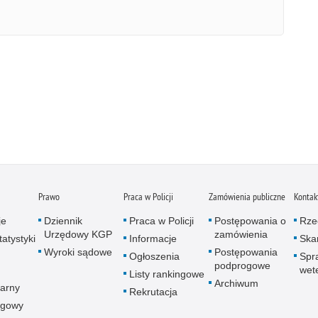
Prawo
Praca w Policji
Zamówienia publiczne
Kontak
je
Dziennik
Praca w Policji
Postępowania o
Rze
Urzędowy KGP
zamówienia
atystyki
Informacje
Skar
Wyroki sądowe
Postępowania
Ogłoszenia
Spr
podprogowe
wet
Listy rankingowe
Archiwum
arny
Rekrutacja
ogowy