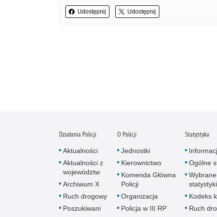
Udostępnij
Udostępnij
Działania Policji
O Policji
Statystyka
Aktualności
Jednostki
Informac
Aktualności z
Kierownictwo
Ogólne st
województw
Komenda Główna
Wybrane
Archiwum X
Policji
statystyki
Ruch drogowy
Organizacja
Kodeks k
Poszukiwani
Policja w III RP
Ruch dr