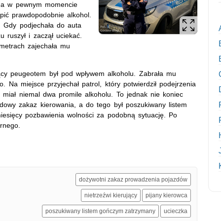
yzna w pewnym momencie
ł pić prawdopodobnie alkohol.
ć. Gdy podjechała do auta
 ruszył i zaczął uciekać.
t metrach zajechała mu
ujący peugeotem był pod wpływem alkoholu. Zabrała mu
o. Na miejsce przyjechał patrol, który potwierdził podejrzenia
e miał niemal dwa promile alkoholu. To jednak nie koniec
dowy zakaz kierowania, a do tego był poszukiwany listem
iesięcy pozbawienia wolności za podobną sytuację. Po
arnego.
dożywotni zakaz prowadzenia pojazdów
nietrzeźwi kierujący
pijany kierowca
poszukiwany listem gończym zatrzymany
ucieczka