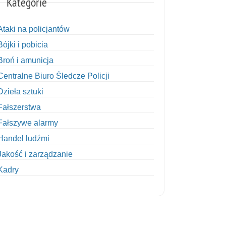
Kategorie
Ataki na policjantów
Bójki i pobicia
Broń i amunicja
Centralne Biuro Śledcze Policji
Dzieła sztuki
Fałszerstwa
Fałszywe alarmy
Handel ludźmi
Jakość i zarządzanie
Kadry
Kobiety w Policji
Korupcja
Kradzież