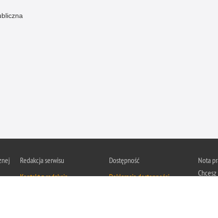
ubliczna
znej
Redakcja serwisu
Dostępność
Nota p
Chcesz 
Kontakt z redakcją
Deklaracja dostępności
z serwis
Zapozna
Polityk