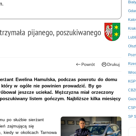
Biał
m.
Gda
Kato
Kra
atrzymała pijanego, poszukiwanego
Lubl
Olsz
Poz
Rze
Powrót
Drukuj
Wro
 sierżant Ewelina Hamulska, podczas powrotu do domu
KGP
, który w ogóle nie powinien prowadzić. By go
CBZ
róbował jeszcze uciekać. Mężczyzna miał orzeczony
poszukiwany listem gończym. Najbliższe kilka miesięcy
Gaze
CSP
SP S
u po służbie sierżant
ień zajmującą się
 kiedy w okolicach Tarnowa