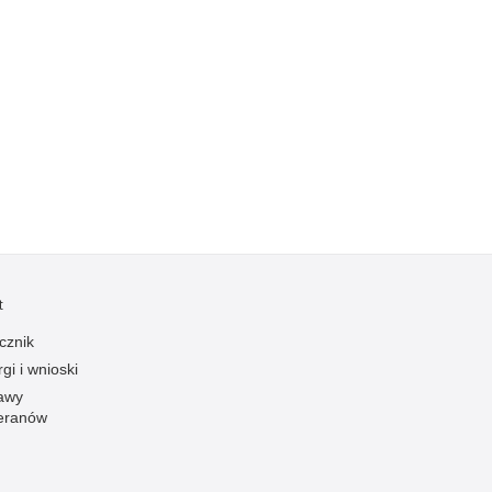
Kradzieże z włamaniem
Kultura
Logistyka, wyposażenie
Materiały wybuchowe
Nagrodzeni policjanci
Napady na banki
Napady na taksówkarzy
Napady na tiry
Nielegalny handel farmaceutykami
t
Nietrzeźwi kierujący
cznik
Nietrzeźwi opiekunowie
gi i wnioski
Nietrzeźwi pracownicy
awy
eranów
Niszczenie mienia
Nowoczesne technologie w pracy Policji
Odpowiedzialność majątkowa Policji