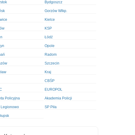
ystok
Bydgoszcz
ńsk
Gorzów Wlkp.
wice
Kielce
ków
KSP
in
Łódź
tyn
Opole
nań
Radom
szów
Szczecin
cław
Kraj
CBŚP
C
EUROPOL
ta Policyjna
Akademia Policji
 Legionowo
SP Piła
łupsk