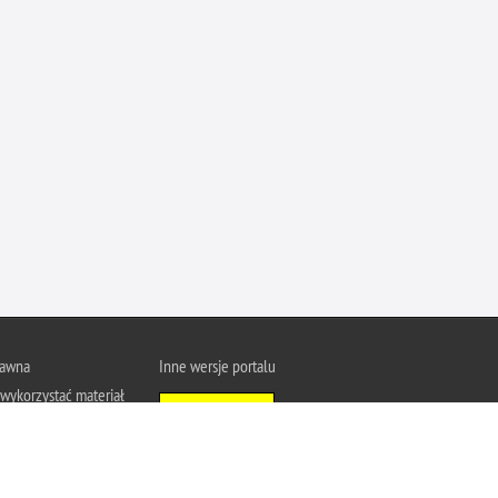
Ofiarni i odważni
Opinia publiczna
Oszustwa
Pedofilia, pornografia dziecięca
Piractwo przemysłowe
Podrabianie znaków towarowych
Pogryzienia przez psy
Polemiki i sprostowania
Policja inaczej
Policjant z pasją
rawna
Inne wersje portalu
Porwania
wykorzystać materiał
Wersja tekstowa
Pożary i podpalenia
u Policja.pl.
About Polish Police
Pranie brudnych pieniędzy
j się z zasadami
a prywatności
Prawa człowieka