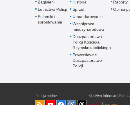
Zaginieni
Historia
Raporty
Lotnictwo Policji
Sprzęt
Opinia p
Polemiki i
Umundurowanie
sprostowania
Współpraca
międzynarodowa
Duszpasterstwo
Policji Kościoła
Rzymskokatolickiego
Prawosławne
Duszpasterstwo
Policji
Policja
online
Biuletyn Informacji Public
BIP KGP