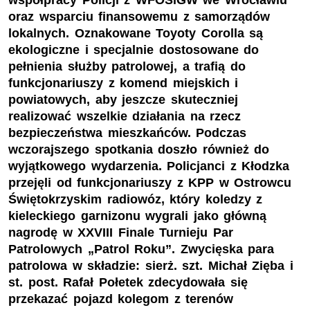
współpracy Policji z WFOŚiGW we Wrocławiu
oraz wsparciu finansowemu z samorządów
lokalnych. Oznakowane Toyoty Corolla są
ekologiczne i specjalnie dostosowane do
pełnienia służby patrolowej, a trafią do
funkcjonariuszy z komend miejskich i
powiatowych, aby jeszcze skuteczniej
realizować wszelkie działania na rzecz
bezpieczeństwa mieszkańców. Podczas
wczorajszego spotkania doszło również do
wyjątkowego wydarzenia. Policjanci z Kłodzka
przejęli od funkcjonariuszy z KPP w Ostrowcu
Świętokrzyskim radiowóz, który koledzy z
kieleckiego garnizonu wygrali jako główną
nagrodę w XXVIII Finale Turnieju Par
Patrolowych „Patrol Roku”. Zwycięska para
patrolowa w składzie: sierż. szt. Michał Zięba i
st. post. Rafał Połetek zdecydowała się
przekazać pojazd kolegom z terenów