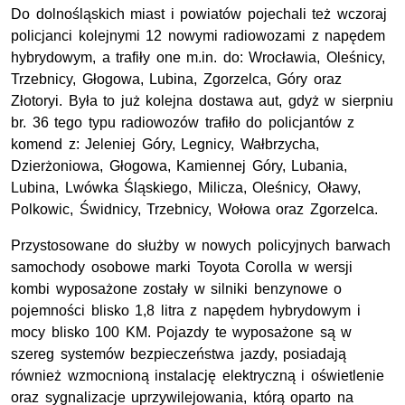
Do dolnośląskich miast i powiatów pojechali też wczoraj
policjanci kolejnymi 12 nowymi radiowozami z napędem
hybrydowym, a trafiły one
m.in.
do: Wrocławia, Oleśnicy,
Trzebnicy, Głogowa, Lubina, Zgorzelca, Góry oraz
Złotoryi. Była to już kolejna dostawa aut, gdyż w sierpniu
br.
36 tego typu radiowozów trafiło do policjantów z
komend z: Jeleniej Góry, Legnicy, Wałbrzycha,
Dzierżoniowa, Głogowa, Kamiennej Góry, Lubania,
Lubina, Lwówka Śląskiego, Milicza, Oleśnicy, Oławy,
Polkowic, Świdnicy, Trzebnicy, Wołowa oraz Zgorzelca.
Przystosowane do służby w nowych policyjnych barwach
samochody osobowe marki Toyota Corolla w wersji
kombi wyposażone zostały w silniki benzynowe o
pojemności blisko 1,8 litra z napędem hybrydowym i
mocy blisko 100
KM
. Pojazdy te wyposażone są w
szereg systemów bezpieczeństwa jazdy, posiadają
również wzmocnioną instalację elektryczną i oświetlenie
oraz sygnalizacje uprzywilejowania, którą oparto na