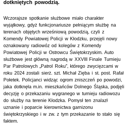
dotkniętych powodzią.
Wczorajsze spotkanie służbowe miało charakter
wyjątkowy, gdyż funkcjonariusze pełniącym służbę na
terenach objętych wrześniową powodzią, czyli z
Komendy Powiatowej Policji w Kłodzku, przejęli nowy
oznakowany radiowóz od kolegów z Komendy
Powiatowej Policji w Ostrowcu Świętokrzyskim. Auto
służbowe jest główną nagrodą w XXVIII Finale Turnieju
Par Patrolowych „Patrol Roku”, którego zwycięzcami w
roku 2024 zostali
sierż. szt.
Michał Zięba i
st. post.
Rafał
Połetek. Policjanci widząc ogrom zniszczeń po powodzi,
jaka dotknęła
m.in.
mieszkańców Dolnego Śląska, podjęli
decyzję o przekazaniu wygranego w turnieju radiowozu
do służby na terenie Kłodzka. Pomysł ten znalazł
uznanie i poparcie kierownictwa garnizonu
świętokrzyskiego i w zw. z tym przekazanie to stało się
faktem.