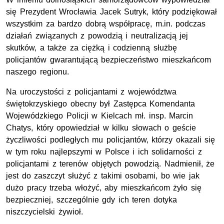
się Prezydent Wrocławia Jacek Sutryk, który podziękował
wszystkim za bardzo dobrą współpracę,
m.in.
podczas
działań związanych z powodzią i neutralizacją jej
skutków, a także za ciężką i codzienną służbę
policjantów gwarantującą bezpieczeństwo mieszkańcom
naszego regionu.
Na uroczystości z policjantami z województwa
świętokrzyskiego obecny był Zastępca Komendanta
Wojewódzkiego Policji w Kielcach
mł. insp.
Marcin
Chatys, który opowiedział w kilku słowach o geście
życzliwości podległych mu policjantów, którzy okazali się
w tym roku najlepszymi w Polsce i ich solidarności z
policjantami z terenów objętych powodzią. Nadmienił, że
jest do zaszczyt służyć z takimi osobami, bo wie jak
dużo pracy trzeba włożyć, aby mieszkańcom żyło się
bezpieczniej, szczególnie gdy ich teren dotyka
niszczycielski żywioł.