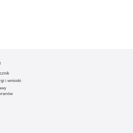
Kradzieże z włamaniem
Kultura
Logistyka, wyposażenie
Materiały wybuchowe
Nagrodzeni policjanci
Napady na banki
Napady na taksówkarzy
t
Napady na tiry
cznik
Nielegalny handel farmaceutykami
gi i wnioski
Nietrzeźwi kierujący
awy
eranów
Nietrzeźwi opiekunowie
Nietrzeźwi pracownicy
Niszczenie mienia
Nowoczesne technologie w pracy Policji
Odpowiedzialność majątkowa Policji