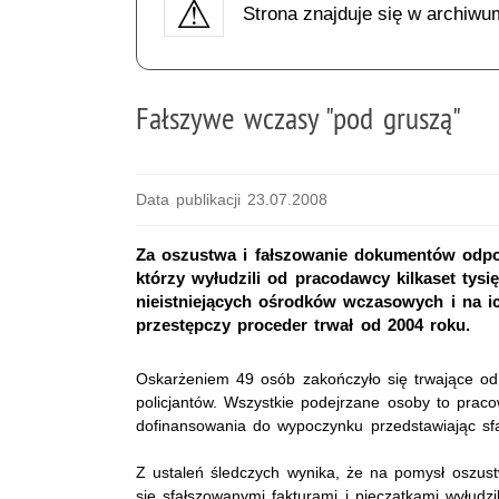
Strona znajduje się w archiwu
Fałszywe wczasy "pod gruszą"
Data publikacji 23.07.2008
Za oszustwa i fałszowanie dokumentów odpow
którzy wyłudzili od pracodawcy kilkaset tysi
nieistniejących ośrodków wczasowych i na ic
przestępczy proceder trwał od 2004 roku.
Oskarżeniem 49 osób zakończyło się trwające od 
policjantów. Wszystkie podejrzane osoby to pracow
dofinansowania do wypoczynku przedstawiając sf
Z ustaleń śledczych wynika, że na pomysł oszust
się sfałszowanymi fakturami i pieczątkami wyłudz