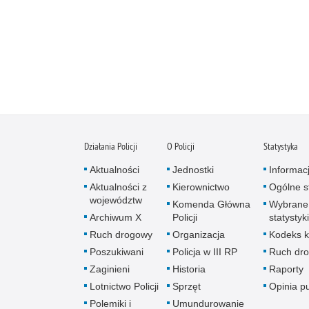
Działania Policji
O Policji
Statystyka
Aktualności
Jednostki
Informac
Aktualności z
Kierownictwo
Ogólne st
województw
Komenda Główna
Wybrane
Archiwum X
Policji
statystyki
Ruch drogowy
Organizacja
Kodeks k
Poszukiwani
Policja w III RP
Ruch dr
Zaginieni
Historia
Raporty
Lotnictwo Policji
Sprzęt
Opinia p
Polemiki i
Umundurowanie