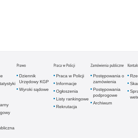
Prawo
Praca w Policji
Zamówienia publiczne
Kontak
je
Dziennik
Praca w Policji
Postępowania o
Rze
Urzędowy KGP
zamówienia
atystyki
Informacje
Skar
Wyroki sądowe
Postępowania
Ogłoszenia
Spr
podprogowe
wet
Listy rankingowe
Archiwum
arny
Rekrutacja
ogowy
ubliczna