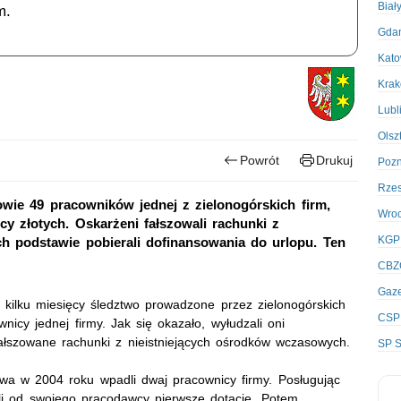
Biał
m.
Gda
Kato
Kra
Lubl
Olsz
Powrót
Drukuj
Poz
Rze
ie 49 pracowników jednej z zielonogórskich firm,
Wro
ęcy złotych. Oskarżeni fałszowali rachunki z
KGP
h podstawie pobierali dofinansowania do urlopu. Ten
CBZ
Gaze
kilku miesięcy śledztwo prowadzone przez zielonogórskich
CSP
nicy jednej firmy. Jak się okazało, wyłudzali oni
ałszowane rachunki z nieistniejących ośrodków wczasowych.
SP S
wa w 2004 roku wpadli dwaj pracownicy firmy. Posługując
ili od swojego pracodawcy pierwsze dotacje. Potem