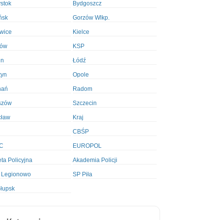
ystok
Bydgoszcz
ńsk
Gorzów Wlkp.
wice
Kielce
ków
KSP
in
Łódź
tyn
Opole
nań
Radom
szów
Szczecin
cław
Kraj
CBŚP
C
EUROPOL
ta Policyjna
Akademia Policji
 Legionowo
SP Piła
łupsk