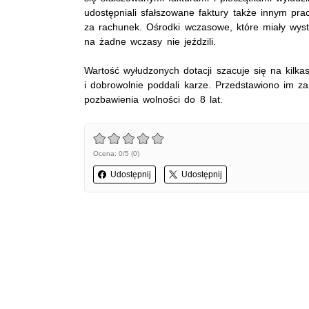
udostępniali sfałszowane faktury także innym pra
za rachunek. Ośrodki wczasowe, które miały wysta
na żadne wczasy nie jeździli.
Wartość wyłudzonych dotacji szacuje się na kilkas
i dobrowolnie poddali karze. Przedstawiono im z
pozbawienia wolności do 8 lat.
Ocena: 0/5 (0)
Udostępnij
Udostępnij