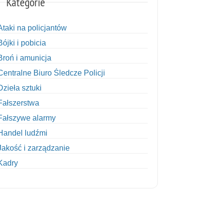
Kategorie
Ataki na policjantów
Bójki i pobicia
Broń i amunicja
Centralne Biuro Śledcze Policji
Dzieła sztuki
Fałszerstwa
Fałszywe alarmy
Handel ludźmi
Jakość i zarządzanie
Kadry
Kobiety w Policji
Korupcja
Kradzież