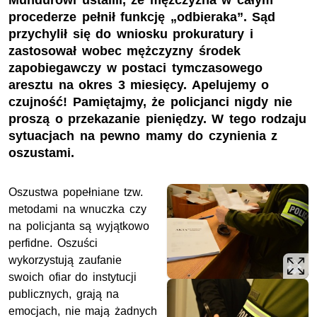
Mundurowi ustalili, że mężczyzna w całym
procederze pełnił funkcję „odbieraka”. Sąd
przychylił się do wniosku prokuratury i
zastosował wobec mężczyzny środek
zapobiegawczy w postaci tymczasowego
aresztu na okres 3 miesięcy. Apelujemy o
czujność! Pamiętajmy, że policjanci nigdy nie
proszą o przekazanie pieniędzy. W tego rodzaju
sytuacjach na pewno mamy do czynienia z
oszustami.
Oszustwa popełniane tzw.
metodami na wnuczka czy
na policjanta są wyjątkowo
perfidne. Oszuści
wykorzystują zaufanie
swoich ofiar do instytucji
publicznych, grają na
emocjach, nie mają żadnych