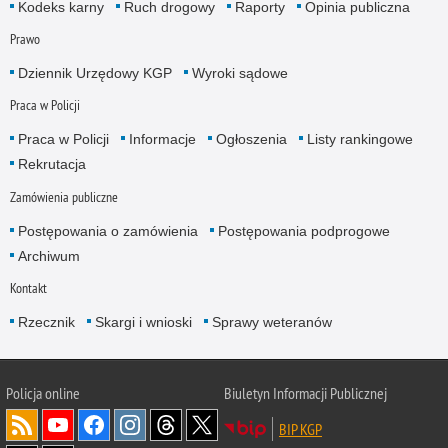
Kodeks karny
Ruch drogowy
Raporty
Opinia publiczna
Prawo
Dziennik Urzędowy KGP
Wyroki sądowe
Praca w Policji
Praca w Policji
Informacje
Ogłoszenia
Listy rankingowe
Rekrutacja
Zamówienia publiczne
Postępowania o zamówienia
Postępowania podprogowe
Archiwum
Kontakt
Rzecznik
Skargi i wnioski
Sprawy weteranów
Policja
online
Biuletyn Informacji Publicznej
BIP KGP