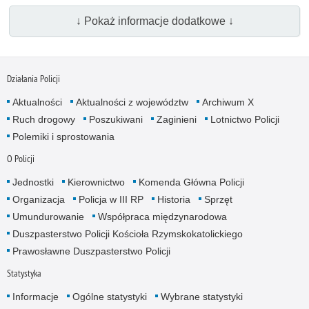
↓ Pokaż informacje dodatkowe ↓
Działania Policji
Aktualności
Aktualności z województw
Archiwum X
Ruch drogowy
Poszukiwani
Zaginieni
Lotnictwo Policji
Polemiki i sprostowania
O Policji
Jednostki
Kierownictwo
Komenda Główna Policji
Organizacja
Policja w III RP
Historia
Sprzęt
Umundurowanie
Współpraca międzynarodowa
Duszpasterstwo Policji Kościoła Rzymskokatolickiego
Prawosławne Duszpasterstwo Policji
Statystyka
Informacje
Ogólne statystyki
Wybrane statystyki