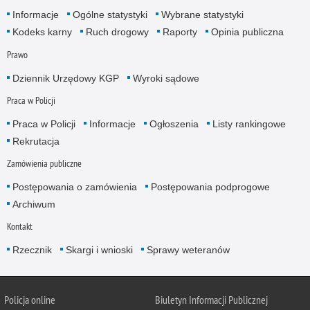
Informacje
Ogólne statystyki
Wybrane statystyki
Kodeks karny
Ruch drogowy
Raporty
Opinia publiczna
Prawo
Dziennik Urzędowy KGP
Wyroki sądowe
Praca w Policji
Praca w Policji
Informacje
Ogłoszenia
Listy rankingowe
Rekrutacja
Zamówienia publiczne
Postępowania o zamówienia
Postępowania podprogowe
Archiwum
Kontakt
Rzecznik
Skargi i wnioski
Sprawy weteranów
Policja
online
Biuletyn Informacji Publicznej