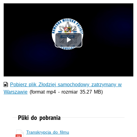
Odtwórz
wideo
Pobierz plik Złodziej samochodowy zatrzymany w
Warszawie
(format mp4 - rozmiar 35.27 MB)
Pliki do pobrania
Transkrypcja do filmu