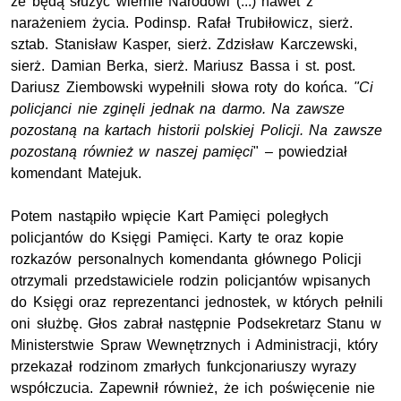
że będą służyć wiernie Narodowi (...) nawet z
narażeniem życia. Podinsp. Rafał Trubiłowicz, sierż.
sztab. Stanisław Kasper, sierż. Zdzisław Karczewski,
sierż. Damian Berka, sierż. Mariusz Bassa i st. post.
Dariusz Ziembowski wypełnili słowa roty do końca.
"Ci
policjanci nie zginęli jednak na darmo. Na zawsze
pozostaną na kartach historii polskiej Policji. Na zawsze
pozostaną również w naszej pamięci
" – powiedział
komendant Matejuk.
Potem nastąpiło wpięcie Kart Pamięci poległych
policjantów do Księgi Pamięci. Karty te oraz kopie
rozkazów personalnych komendanta głównego Policji
otrzymali przedstawiciele rodzin policjantów wpisanych
do Księgi oraz reprezentanci jednostek, w których pełnili
oni służbę. Głos zabrał następnie Podsekretarz Stanu w
Ministerstwie Spraw Wewnętrznych i Administracji, który
przekazał rodzinom zmarłych funkcjonariuszy wyrazy
współczucia. Zapewnił również, że ich poświęcenie nie