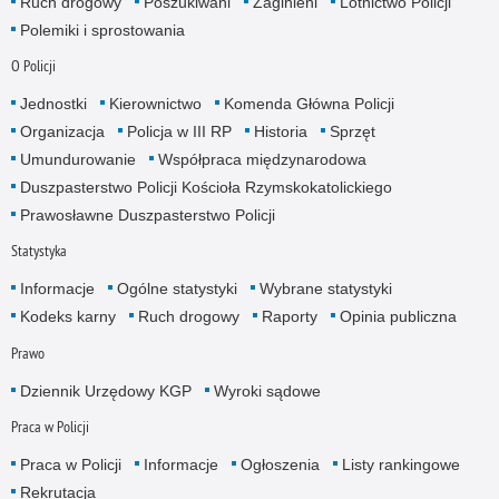
Ruch drogowy
Poszukiwani
Zaginieni
Lotnictwo Policji
Polemiki i sprostowania
O Policji
Jednostki
Kierownictwo
Komenda Główna Policji
Organizacja
Policja w III RP
Historia
Sprzęt
Umundurowanie
Współpraca międzynarodowa
Duszpasterstwo Policji Kościoła Rzymskokatolickiego
Prawosławne Duszpasterstwo Policji
Statystyka
Informacje
Ogólne statystyki
Wybrane statystyki
Kodeks karny
Ruch drogowy
Raporty
Opinia publiczna
Prawo
Dziennik Urzędowy KGP
Wyroki sądowe
Praca w Policji
Praca w Policji
Informacje
Ogłoszenia
Listy rankingowe
Rekrutacja