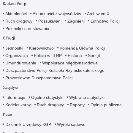
Działania Policji
Aktualności
Aktualności z województw
Archiwum X
Ruch drogowy
Poszukiwani
Zaginieni
Lotnictwo Policji
Polemiki i sprostowania
O Policji
Jednostki
Kierownictwo
Komenda Główna Policji
Organizacja
Policja w III RP
Historia
Sprzęt
Umundurowanie
Współpraca międzynarodowa
Duszpasterstwo Policji Kościoła Rzymskokatolickiego
Prawosławne Duszpasterstwo Policji
Statystyka
Informacje
Ogólne statystyki
Wybrane statystyki
Kodeks karny
Ruch drogowy
Raporty
Opinia publiczna
Prawo
Dziennik Urzędowy KGP
Wyroki sądowe