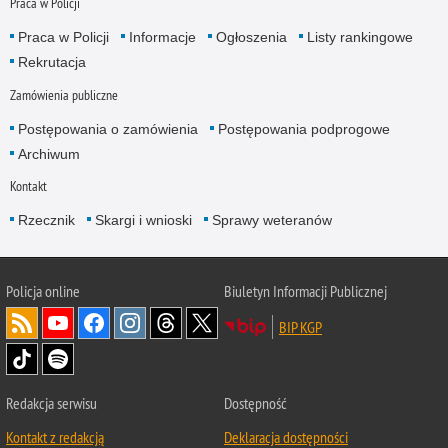
Praca w Policji
Praca w Policji
Informacje
Ogłoszenia
Listy rankingowe
Rekrutacja
Zamówienia publiczne
Postępowania o zamówienia
Postępowania podprogowe
Archiwum
Kontakt
Rzecznik
Skargi i wnioski
Sprawy weteranów
Policja
online
Biuletyn Informacji Publicznej
BIP KGP
Redakcja serwisu
Dostępność
Kontakt z redakcją
Deklaracja dostępności