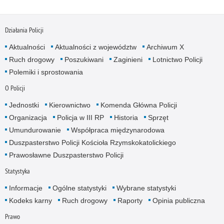
Działania Policji
Aktualności
Aktualności z województw
Archiwum X
Ruch drogowy
Poszukiwani
Zaginieni
Lotnictwo Policji
Polemiki i sprostowania
O Policji
Jednostki
Kierownictwo
Komenda Główna Policji
Organizacja
Policja w III RP
Historia
Sprzęt
Umundurowanie
Współpraca międzynarodowa
Duszpasterstwo Policji Kościoła Rzymskokatolickiego
Prawosławne Duszpasterstwo Policji
Statystyka
Informacje
Ogólne statystyki
Wybrane statystyki
Kodeks karny
Ruch drogowy
Raporty
Opinia publiczna
Prawo