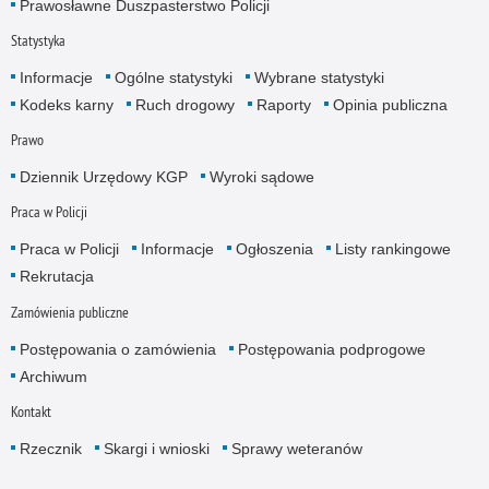
Prawosławne Duszpasterstwo Policji
Statystyka
Informacje
Ogólne statystyki
Wybrane statystyki
Kodeks karny
Ruch drogowy
Raporty
Opinia publiczna
Prawo
Dziennik Urzędowy KGP
Wyroki sądowe
Praca w Policji
Praca w Policji
Informacje
Ogłoszenia
Listy rankingowe
Rekrutacja
Zamówienia publiczne
Postępowania o zamówienia
Postępowania podprogowe
Archiwum
Kontakt
Rzecznik
Skargi i wnioski
Sprawy weteranów