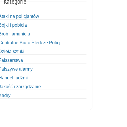
Kategorie
Ataki na policjantów
Bójki i pobicia
Broń i amunicja
Centralne Biuro Śledcze Policji
Dzieła sztuki
Fałszerstwa
Fałszywe alarmy
Handel ludźmi
Jakość i zarządzanie
Kadry
Kobiety w Policji
Korupcja
Kradzież