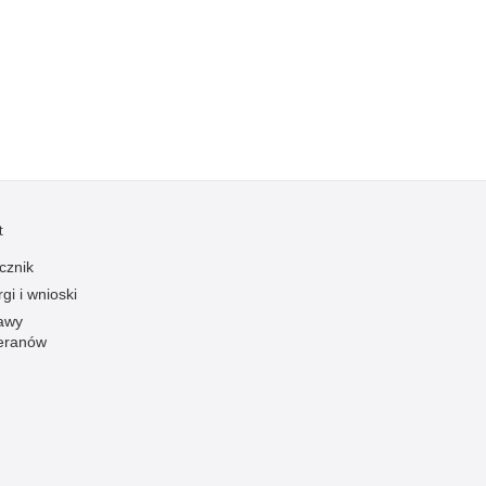
Kradzieże z włamaniem
Kultura
Logistyka, wyposażenie
Materiały wybuchowe
Nagrodzeni policjanci
Napady na banki
Napady na taksówkarzy
t
Napady na tiry
cznik
Nielegalny handel farmaceutykami
gi i wnioski
Nietrzeźwi kierujący
awy
eranów
Nietrzeźwi opiekunowie
Nietrzeźwi pracownicy
Niszczenie mienia
Nowoczesne technologie w pracy Policji
Odpowiedzialność majątkowa Policji