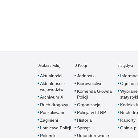
Działania Policji
O Policji
Statystyka
Aktualności
Jednostki
Informac
Aktualności z
Kierownictwo
Ogólne st
województw
Komenda Główna
Wybrane
Archiwum X
Policji
statystyki
Ruch drogowy
Organizacja
Kodeks k
Poszukiwani
Policja w III RP
Ruch dr
Zaginieni
Historia
Raporty
Lotnictwo Policji
Sprzęt
Opinia p
Polemiki i
Umundurowanie