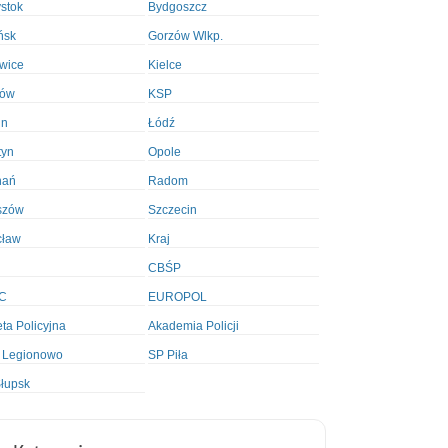
ystok
Bydgoszcz
ńsk
Gorzów Wlkp.
wice
Kielce
ków
KSP
in
Łódź
tyn
Opole
nań
Radom
szów
Szczecin
cław
Kraj
CBŚP
C
EUROPOL
ta Policyjna
Akademia Policji
 Legionowo
SP Piła
łupsk