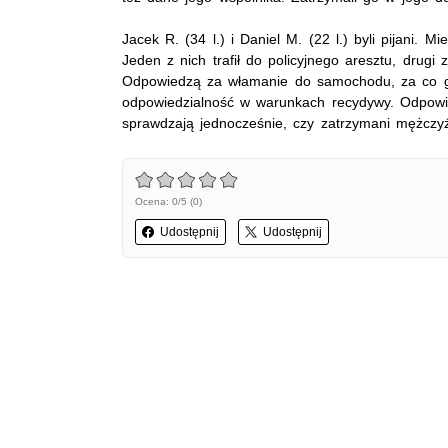
Jacek R. (34 l.) i Daniel M. (22 l.) byli pijani. 
Jeden z nich trafił do policyjnego aresztu, drugi
Odpowiedzą za włamanie do samochodu, za co gro
odpowiedzialność w warunkach recydywy. Odpowi
sprawdzają jednocześnie, czy zatrzymani mężczyź
Ocena: 0/5 (0)
Udostępnij
Udostępnij