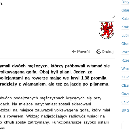
Biał
m.
Gda
Kato
Kra
Lubl
Olsz
Powrót
Drukuj
Poz
Rze
ymali dwóch mężczyzn, którzy próbowali włamać się
Wro
lkswagena golfa. Obaj byli pijani. Jeden ze
KGP
policjantami na rowerze mając we krwi 1,38 promila
kradzieży z włamaniem, ale też za jazdę po pijanemu.
CBZ
Gaze
o dwóch podejrzanych mężczyznach kręcących się przy
CSP
ch. Na miejsce natychmiast zostali skierowani
żdżali na miejsce zauważyli volkswagena golfa, który miał
SP S
na z rowerem. Widząc nadjeżdżający radiowóz wsiadł na
 chwili został zatrzymany. Funkcjonariusze szybko ustalili
omu.