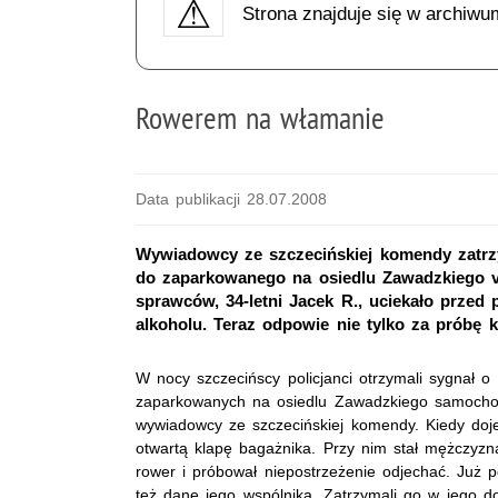
Strona znajduje się w archiwu
Rowerem na włamanie
Data publikacji 28.07.2008
Wywiadowcy ze szczecińskiej komendy zatrz
do zaparkowanego na osiedlu Zawadzkiego vo
sprawców, 34-letni Jacek R., uciekało przed 
alkoholu. Teraz odpowie nie tylko za próbę 
W nocy szczecińscy policjanci otrzymali sygnał 
zaparkowanych na osiedlu Zawadzkiego samochoda
wywiadowcy ze szczecińskiej komendy. Kiedy doje
otwartą klapę bagażnika. Przy nim stał mężczyz
rower i próbował niepostrzeżenie odjechać. Już po
też dane jego wspólnika. Zatrzymali go w jego d