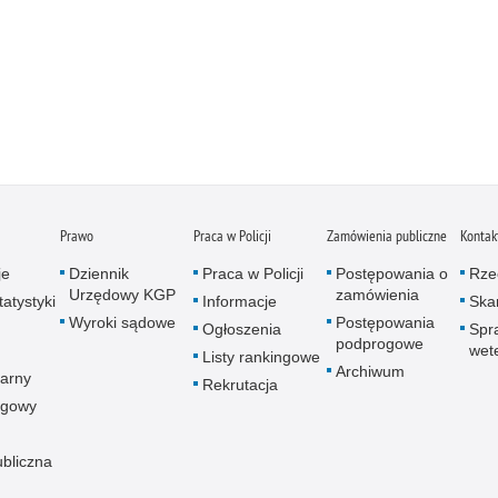
Prawo
Praca w Policji
Zamówienia publiczne
Kontak
je
Dziennik
Praca w Policji
Postępowania o
Rze
Urzędowy KGP
zamówienia
atystyki
Informacje
Skar
Wyroki sądowe
Postępowania
Ogłoszenia
Spr
podprogowe
wet
Listy rankingowe
Archiwum
arny
Rekrutacja
ogowy
ubliczna