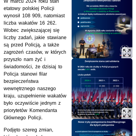
W marcu 2024 roku stan
etatowy polskiej Policji
wynosił 108 909, natomiast
liczba wakatów 16 262.
Wobec zwiększającej się
liczby zadań, jakie stawiane
są przed Policją, a także
zagrożeń czasów, w których
przyszło nam żyć i
świadomości, że dzisiaj to
Policja stanowi filar
bezpieczeństwa
wewnętrznego naszego
kraju, uzupełnienie wakatów
było oczywiście jednym z
priorytetów Komendanta
Głównego Policji.
Podjęto szereg zmian,