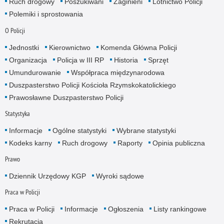
Ruch drogowy
Poszukiwani
Zaginieni
Lotnictwo Policji
Polemiki i sprostowania
O Policji
Jednostki
Kierownictwo
Komenda Główna Policji
Organizacja
Policja w III RP
Historia
Sprzęt
Umundurowanie
Współpraca międzynarodowa
Duszpasterstwo Policji Kościoła Rzymskokatolickiego
Prawosławne Duszpasterstwo Policji
Statystyka
Informacje
Ogólne statystyki
Wybrane statystyki
Kodeks karny
Ruch drogowy
Raporty
Opinia publiczna
Prawo
Dziennik Urzędowy KGP
Wyroki sądowe
Praca w Policji
Praca w Policji
Informacje
Ogłoszenia
Listy rankingowe
Rekrutacja