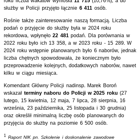
roku liczba wakatów wyniosła
11 715
(10,76%), a do
służby w Policji przyjęto łącznie
6 411
osób.
Rośnie także zainteresowanie naszą formacją. Liczba
podań o przyjęcie do służby była w 2024 roku
rekordowa, wpłynęło
22 481
podań. Dla porównania w
2022 roku było ich 13 358, a w 2023 roku - 15 289. W
2024 roku wstępnie planowanych było 6 naborów, jednak
liczba chętnych spowodowała, że koniecznym było
przeprowadzenie kolejnych, dodatkowych naborów, nawet
kilku w ciągu miesiąca.
Komendant Główny Policji
nadinsp
. Marek Boroń
wskazał
terminy naboru do Policji w 2025 roku
(27
lutego, 15 kwietnia, 12 maja, 7 lipca, 28 sierpnia, 16
września, 23 października, 25 listopada i 30 grudnia)
oraz określił minimalną liczbę osób planowanych do
przyjęcia do służby na poziomie 6 500 osób.
1
Raport NIK pn. Szkolenie i doskonalenie zawodowe