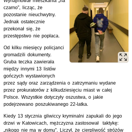
Wynajmował mieszkania „na
czarno”, licząc, że
pozostanie nieuchwytny.
Jednak ostatecznie
przekonał się, że
przestępstwo nie popłaca.
Od kilku miesięcy policjanci
gromadzili dokumenty.
Gruba teczka zawierała
między innymi 13 listów
gończych wystawionych
przez sądy oraz zarządzenia o zatrzymaniu wydane
przez prokuratorów z kilkudziesięciu miast w całej
Polsce. Wszystkie dotyczyły oszustwa, o jakie
podejrzewano poszukiwanego 22-latka.
Kiedy 13 stycznia gliwiccy kryminalni zapukali do jego
drzwi w Katowicach, mężczyzna zastosował taktykę:
„nikogo nie ma w domu”. Liczył, że cierpliwość stróżów