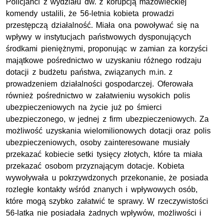
Policjanci z wydziału
dw.
z korupcją mazowieckiej
komendy ustalili, że 56-letnia kobieta prowadzi
przestępczą działalność. Miała ona powoływać się na
wpływy w instytucjach państwowych dysponujących
środkami pieniężnymi, proponując w zamian za korzyści
majątkowe pośrednictwo w uzyskaniu różnego rodzaju
dotacji z budżetu państwa, związanych
m.in.
z
prowadzeniem działalności gospodarczej. Oferowała
również pośrednictwo w załatwieniu wysokich polis
ubezpieczeniowych na życie już po śmierci
ubezpieczonego, w jednej z firm ubezpieczeniowych. Za
możliwość uzyskania wielomilionowych dotacji oraz polis
ubezpieczeniowych, osoby zainteresowane musiały
przekazać kobiecie setki tysięcy złotych, które ta miała
przekazać osobom przyznającym dotacje. Kobieta
wywoływała u pokrzywdzonych przekonanie, że posiada
rozległe kontakty wśród znanych i wpływowych osób,
które mogą szybko załatwić te sprawy. W rzeczywistości
56-latka nie posiadała żadnych wpływów, możliwości i