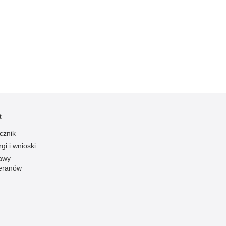
Kradzieże z włamaniem
Kultura
Logistyka, wyposażenie
Materiały wybuchowe
Nagrodzeni policjanci
Napady na banki
Napady na taksówkarzy
t
Napady na tiry
Nielegalny handel farmaceutykami
cznik
gi i wnioski
Nietrzeźwi kierujący
awy
Nietrzeźwi opiekunowie
eranów
Nietrzeźwi pracownicy
Niszczenie mienia
Nowoczesne technologie w pracy Policji
Odpowiedzialność majątkowa Policji