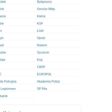
ystok
Bydgoszcz
ńsk
Gorzów Wlkp.
wice
Kielce
ków
KSP
in
Łódź
tyn
Opole
nań
Radom
szów
Szczecin
cław
Kraj
CBŚP
C
EUROPOL
ta Policyjna
Akademia Policji
 Legionowo
SP Piła
łupsk