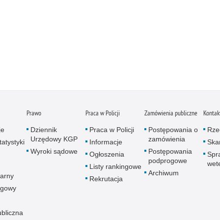
Prawo
Praca w Policji
Zamówienia publiczne
Kontak
je
Dziennik
Praca w Policji
Postępowania o
Rze
Urzędowy KGP
zamówienia
atystyki
Informacje
Skar
Wyroki sądowe
Postępowania
Ogłoszenia
Spr
podprogowe
wet
Listy rankingowe
Archiwum
arny
Rekrutacja
ogowy
ubliczna