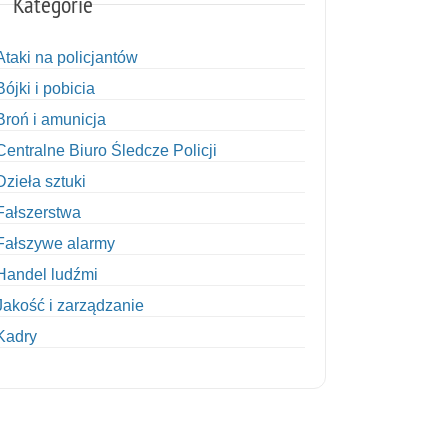
Kategorie
Ataki na policjantów
Bójki i pobicia
Broń i amunicja
Centralne Biuro Śledcze Policji
Dzieła sztuki
Fałszerstwa
Fałszywe alarmy
Handel ludźmi
Jakość i zarządzanie
Kadry
Kobiety w Policji
Korupcja
Kradzież