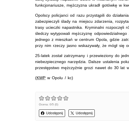
funkcjonariusze, mężczyzna ukradł gotówkę w kw
Opolscy policjanci od razu przystąpili do działani
zabezpieczyli ślady na miejscu zdarzenia, rozpytal
trasy ucieczki napastnika. Kryminalni rozpoczęli 
śledczy wytypowali mężczyznę odpowiedzialnego za
jednego z mieszkań w centrum Opola, gdzie zatr
przy nim rzeczy jasno wskazywały, że mógł się o
25-latek został zatrzymany i przewieziony do jedno
niebezpiecznego narzędzia. Dalsze ustalenia pok
przestępstwo mężczyźnie grozi nawet do 30 lat wi
(
KWP
w Opolu / kc)
Ocena: 0/5 (0)
Udostępnij
Udostępnij