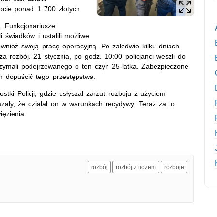
ocie ponad 1 700 złotych.
a. Funkcjonariusze
i świadków i ustalili możliwe
również swoją pracę operacyjną. Po zaledwie kilku dniach
 rozbój. 21 stycznia, po godz. 10:00 policjanci weszli do
zymali podejrzewanego o ten czyn 25-latka. Zabezpieczone
n dopuścić tego przestępstwa.
stki Policji, gdzie usłyszał zarzut rozboju z użyciem
azały, że działał on w warunkach recydywy. Teraz za to
ęzienia.
rozbój
rozbój z nożem
rozboje