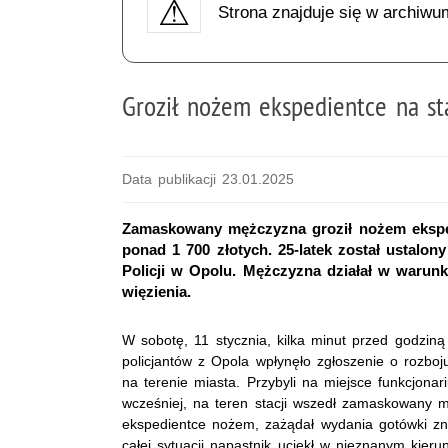
Strona znajduje się w archiwu
Groził nożem ekspedientce na sta
Data publikacji 23.01.2025
Zamaskowany mężczyzna groził nożem ekspedi
ponad 1 700 złotych. 25-latek został ustalo
Policji w Opolu. Mężczyzna działał w warun
więzienia.
W sobotę, 11 stycznia, kilka minut przed godzin
policjantów z Opola wpłynęło zgłoszenie o rozboju
na terenie miasta. Przybyli na miejsce funkcjonariu
wcześniej, na teren stacji wszedł zamaskowany 
ekspedientce nożem, zażądał wydania gotówki zna
całej sytuacji napastnik uciekł w nieznanym kierunk