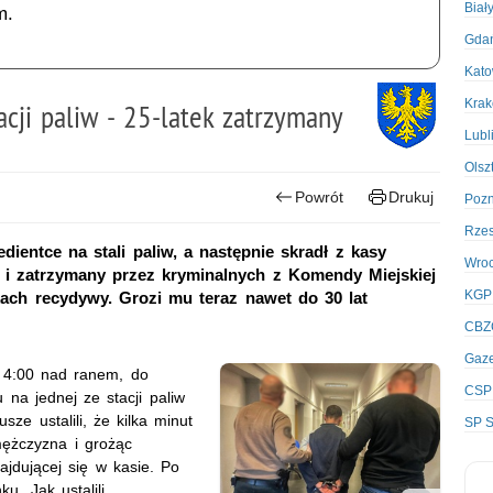
Biał
m.
Gda
Kato
Kra
cji paliw - 25-latek zatrzymany
Lubl
Olsz
Powrót
Drukuj
Poz
Rze
entce na stali paliw, a następnie skradł z kasy
Wro
ny i zatrzymany przez kryminalnych z Komendy Miejskiej
KGP
kach recydywy. Grozi mu teraz nawet do 30 lat
CBZ
Gaze
ą 4:00 nad ranem, do
CSP
 na jednej ze stacji paliw
sze ustalili, że kilka minut
SP S
mężczyzna i grożąc
jdującej się w kasie. Po
u. Jak ustalili