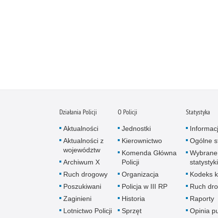
Działania Policji
O Policji
Statystyka
Aktualności
Jednostki
Informac
Aktualności z
Kierownictwo
Ogólne st
województw
Komenda Główna
Wybrane
Archiwum X
Policji
statystyki
Ruch drogowy
Organizacja
Kodeks k
Poszukiwani
Policja w III RP
Ruch dr
Zaginieni
Historia
Raporty
Lotnictwo Policji
Sprzęt
Opinia p