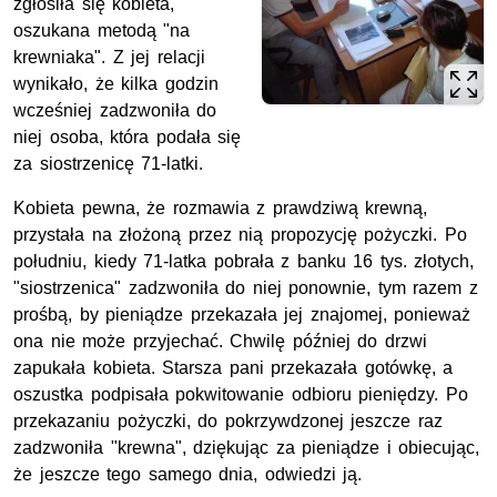
zgłosiła się kobieta,
oszukana metodą "na
krewniaka". Z jej relacji
wynikało, że kilka godzin
wcześniej zadzwoniła do
niej osoba, która podała się
za siostrzenicę 71-latki.
Kobieta pewna, że rozmawia z prawdziwą krewną,
przystała na złożoną przez nią propozycję pożyczki. Po
południu, kiedy 71-latka pobrała z banku 16 tys. złotych,
"siostrzenica" zadzwoniła do niej ponownie, tym razem z
prośbą, by pieniądze przekazała jej znajomej, ponieważ
ona nie może przyjechać. Chwilę później do drzwi
zapukała kobieta. Starsza pani przekazała gotówkę, a
oszustka podpisała pokwitowanie odbioru pieniędzy. Po
przekazaniu pożyczki, do pokrzywdzonej jeszcze raz
zadzwoniła "krewna", dziękując za pieniądze i obiecując,
że jeszcze tego samego dnia, odwiedzi ją.