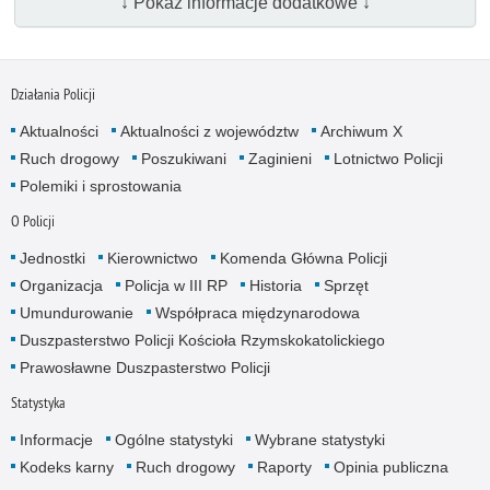
↓ Pokaż informacje dodatkowe ↓
Działania Policji
Aktualności
Aktualności z województw
Archiwum X
Ruch drogowy
Poszukiwani
Zaginieni
Lotnictwo Policji
Polemiki i sprostowania
O Policji
Jednostki
Kierownictwo
Komenda Główna Policji
Organizacja
Policja w III RP
Historia
Sprzęt
Umundurowanie
Współpraca międzynarodowa
Duszpasterstwo Policji Kościoła Rzymskokatolickiego
Prawosławne Duszpasterstwo Policji
Statystyka
Informacje
Ogólne statystyki
Wybrane statystyki
Kodeks karny
Ruch drogowy
Raporty
Opinia publiczna