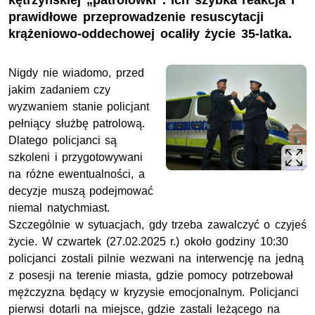
kętrzyńskiej „patrolówki”. Ich szybka reakcja i
prawidłowe przeprowadzenie resuscytacji
krążeniowo-oddechowej ocaliły życie 35-latka.
Nigdy nie wiadomo, przed
jakim zadaniem czy
wyzwaniem stanie policjant
pełniący służbę patrolową.
Dlatego policjanci są
szkoleni i przygotowywani
na różne ewentualności, a
decyzje muszą podejmować
niemal natychmiast.
Szczególnie w sytuacjach, gdy trzeba zawalczyć o czyjeś
życie. W czwartek (27.02.2025 r.) około godziny 10:30
policjanci zostali pilnie wezwani na interwencję na jedną
z posesji na terenie miasta, gdzie pomocy potrzebował
mężczyzna będący w kryzysie emocjonalnym. Policjanci
pierwsi dotarli na miejsce, gdzie zastali leżącego na