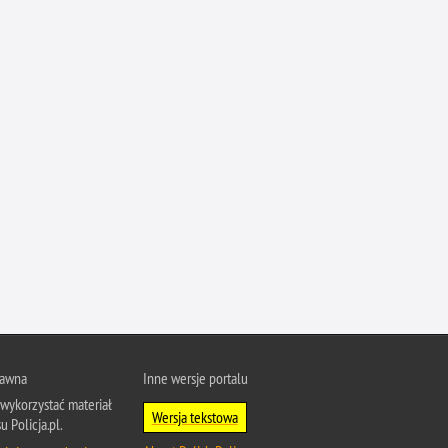
Ruch Drogowy
Samobójstwa
Sport
Stalking
Statystyka
Szkolenia i ćwiczenia
Terroryzm
Unia Europejska
Uprowadzenia
Uroczystości
Utonięcia
Współpraca międzynarodowa
rawna
Inne wersje portalu
Współpraca Policji z innymi podmiotami
wykorzystać materiał
Wersja tekstowa
u Policja.pl.
Wykroczenia