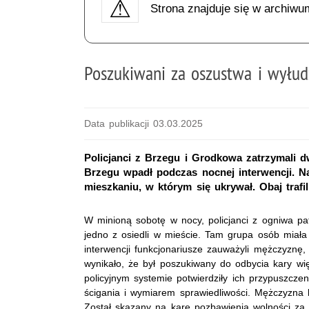
Strona znajduje się w archiwu
Poszukiwani za oszustwa i wyłudz
Data publikacji 03.03.2025
Policjanci z Brzegu i Grodkowa zatrzymali 
Brzegu wpadł podczas nocnej interwencji. Na
mieszkaniu, w którym się ukrywał. Obaj trafil
W minioną sobotę w nocy, policjanci z ogniwa pat
jedno z osiedli w mieście. Tam grupa osób miała
interwencji funkcjonariusze zauważyli mężczyznę,
wynikało, że był poszukiwany do odbycia kary w
policyjnym systemie potwierdziły ich przypuszcze
ścigania i wymiarem sprawiedliwości. Mężczyzna 
Został skazany na karę pozbawienia wolności za