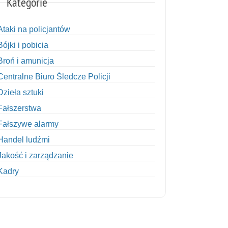
Kategorie
Ataki na policjantów
Bójki i pobicia
Broń i amunicja
Centralne Biuro Śledcze Policji
Dzieła sztuki
Fałszerstwa
Fałszywe alarmy
Handel ludźmi
Jakość i zarządzanie
Kadry
Kobiety w Policji
Korupcja
Kradzież