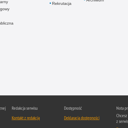
Archiwum
arny
Rekrutacja
ogowy
ubliczna
znej
Redakcja serwisu
Dostępność
Nota p
Chcesz 
Kontakt z redakcją
Deklaracja dostępności
z serwis