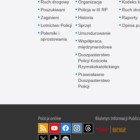
Ruch drogowy
Organizacja
Kodeks k
Poszukiwani
Policja w III RP
Ruch dr
Zaginieni
Historia
Raporty
Lotnictwo Policji
Sprzęt
Opinia p
Polemiki i
Umundurowanie
sprostowania
Współpraca
międzynarodowa
Duszpasterstwo
Policji Kościoła
Rzymskokatolickiego
Prawosławne
Duszpasterstwo
Policji
Policja
online
Biuletyn Informacji Public
BIP KGP