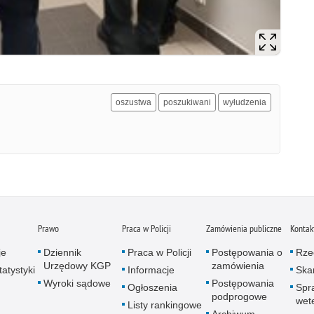
oszustwa
poszukiwani
wyłudzenia
Prawo
Praca w Policji
Zamówienia publiczne
Kontak
je
Dziennik
Praca w Policji
Postępowania o
Rze
Urzędowy KGP
zamówienia
atystyki
Informacje
Skar
Wyroki sądowe
Postępowania
Ogłoszenia
Spr
podprogowe
wet
Listy rankingowe