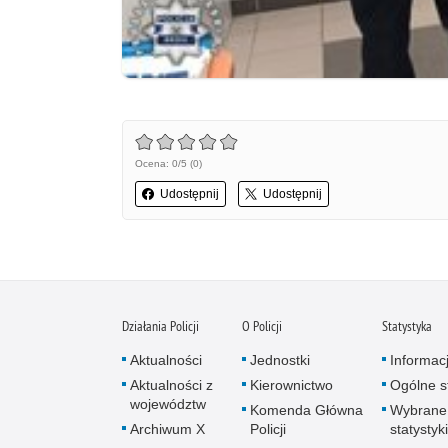
Ocena: 0/5 (0)
Udostępnij
Udostępnij
Działania Policji
O Policji
Statystyka
Aktualności
Jednostki
Informac
Aktualności z
Kierownictwo
Ogólne st
województw
Komenda Główna
Wybrane
Archiwum X
Policji
statystyki