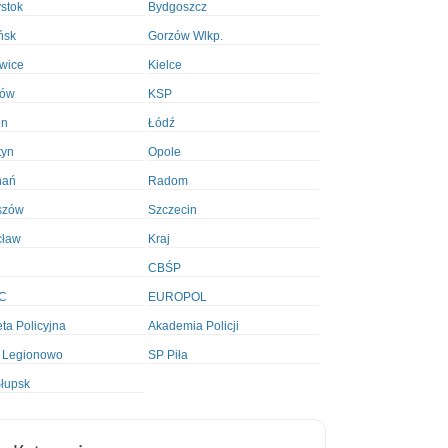
ystok
Bydgoszcz
ńsk
Gorzów Wlkp.
wice
Kielce
ków
KSP
in
Łódź
tyn
Opole
nań
Radom
szów
Szczecin
cław
Kraj
CBŚP
C
EUROPOL
ta Policyjna
Akademia Policji
 Legionowo
SP Piła
łupsk