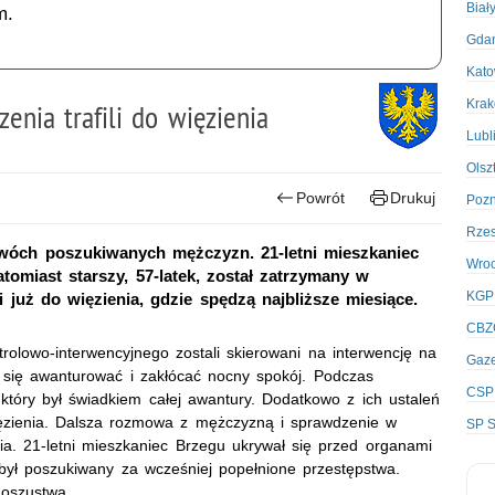
Biał
m.
Gda
Kato
Kra
enia trafili do więzienia
Lubl
Olsz
Powrót
Drukuj
Poz
Rze
dwóch poszukiwanych mężczyzn. 21-letni mieszkaniec
Wro
tomiast starszy, 57-latek, został zatrzymany w
KGP
i już do więzienia, gdzie spędzą najbliższe miesiące.
CBZ
rolowo-interwencyjnego zostali skierowani na interwencję na
Gaze
 się awanturować i zakłócać nocny spokój. Podczas
CSP
 który był świadkiem całej awantury. Dodatkowo z ich ustaleń
ięzienia. Dalsza rozmowa z mężczyzną i sprawdzenie w
SP S
nia. 21-letni mieszkaniec Brzegu ukrywał się przed organami
był poszukiwany za wcześniej popełnione przestępstwa.
 oszustwa.