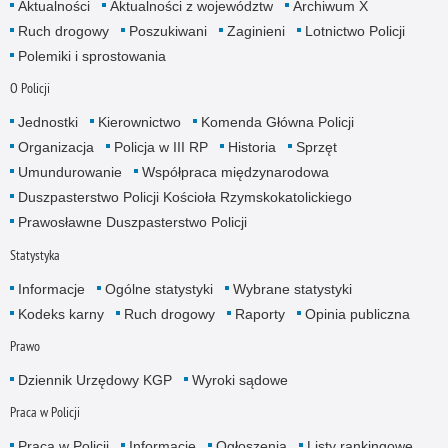
Aktualności
Aktualności z województw
Archiwum X
Ruch drogowy
Poszukiwani
Zaginieni
Lotnictwo Policji
Polemiki i sprostowania
O Policji
Jednostki
Kierownictwo
Komenda Główna Policji
Organizacja
Policja w III RP
Historia
Sprzęt
Umundurowanie
Współpraca międzynarodowa
Duszpasterstwo Policji Kościoła Rzymskokatolickiego
Prawosławne Duszpasterstwo Policji
Statystyka
Informacje
Ogólne statystyki
Wybrane statystyki
Kodeks karny
Ruch drogowy
Raporty
Opinia publiczna
Prawo
Dziennik Urzędowy KGP
Wyroki sądowe
Praca w Policji
Praca w Policji
Informacje
Ogłoszenia
Listy rankingowe