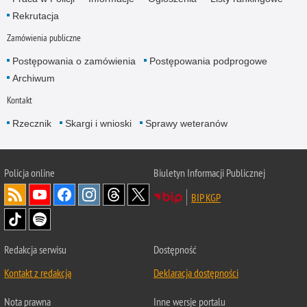
Rekrutacja
Zamówienia publiczne
Postępowania o zamówienia
Postępowania podprogowe
Archiwum
Kontakt
Rzecznik
Skargi i wnioski
Sprawy weteranów
Policja
online
Biuletyn Informacji Publicznej
BIP KGP
Redakcja serwisu
Dostępność
Kontakt z redakcją
Deklaracja dostępności
Nota prawna
Inne wersje portalu