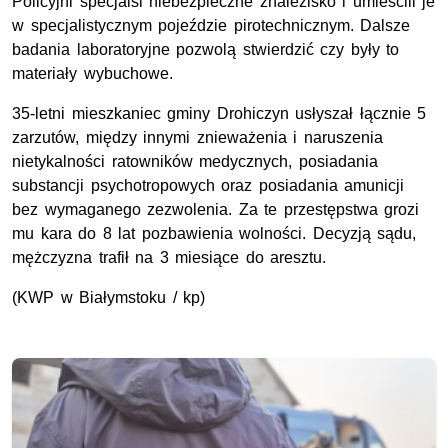
Policyjni specjalsi niebezpieczne znalezisko i umieścili je
w specjalistycznym pojeździe pirotechnicznym. Dalsze
badania laboratoryjne pozwolą stwierdzić czy były to
materiały wybuchowe.
35-letni mieszkaniec gminy Drohiczyn usłyszał łącznie 5
zarzutów, między innymi znieważenia i naruszenia
nietykalności ratowników medycznych, posiadania
substancji psychotropowych oraz posiadania amunicji
bez wymaganego zezwolenia. Za te przestępstwa grozi
mu kara do 8 lat pozbawienia wolności. Decyzją sądu,
mężczyzna trafił na 3 miesiące do aresztu.
(
KWP
w Białymstoku / kp)