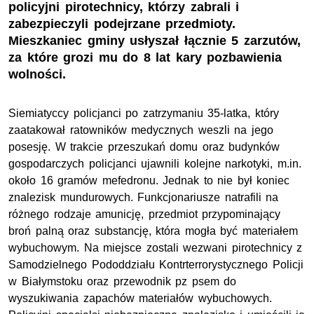
policyjni pirotechnicy, którzy zabrali i
zabezpieczyli podejrzane przedmioty.
Mieszkaniec gminy usłyszał łącznie 5 zarzutów,
za które grozi mu do 8 lat kary pozbawienia
wolności.
Siemiatyccy policjanci po zatrzymaniu 35-latka, który
zaatakował ratowników medycznych weszli na jego
posesję. W trakcie przeszukań domu oraz budynków
gospodarczych policjanci ujawnili kolejne narkotyki, m.in.
około 16 gramów mefedronu. Jednak to nie był koniec
znalezisk mundurowych. Funkcjonariusze natrafili na
różnego rodzaje amunicję, przedmiot przypominający
broń palną oraz substancję, która mogła być materiałem
wybuchowym. Na miejsce zostali wezwani pirotechnicy z
Samodzielnego Pododdziału Kontrterrorystycznego Policji
w Białymstoku oraz przewodnik pz psem do
wyszukiwania zapachów materiałów wybuchowych.