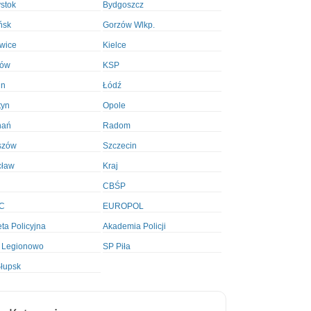
ystok
Bydgoszcz
ńsk
Gorzów Wlkp.
wice
Kielce
ków
KSP
in
Łódź
tyn
Opole
nań
Radom
szów
Szczecin
cław
Kraj
CBŚP
C
EUROPOL
ta Policyjna
Akademia Policji
 Legionowo
SP Piła
łupsk