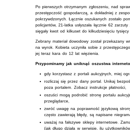
Po pierwszych otrzymanym zgłoszeniu, nad sprawą
przestępczość gospodarczą, a dokładniej z zespo
pokrzywdzonych. Łącznie oszukanych zostało pon
policjantów, 21-latka usłyszała łącznie 62 zarzut
sięgały kwot od kilkuset do kilkudziesięciu tysięcy
Zebrany materiał dowodowy został przekazany wr
na wyrok. Kobieta uczyniła sobie z przestępczeg
jej teraz kara do 12 lat więzienia.
Przypominamy jak uniknąć oszustwa internet
gdy korzystasz z portali aukcyjnych, miej og
rozliczaj się przez dany portal. Unikaj bezp
poza portalem. Zobacz instrukcje płatności,
oszuści mogą podrobić stronę portalu aukcy
przeglądarce,
zwróć uwagę na poprawność językową strony,
często zawierają błędy, są napisane niegram
uważaj na fałszywe sklepy internetowe. Za
(jak długo działa w serwisie, ilu użytkownikó