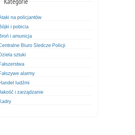
Kategorie
Ataki na policjantów
Bójki i pobicia
Broń i amunicja
Centralne Biuro Śledcze Policji
Dzieła sztuki
Fałszerstwa
Fałszywe alarmy
Handel ludźmi
Jakość i zarządzanie
Kadry
Kobiety w Policji
Korupcja
Kradzież