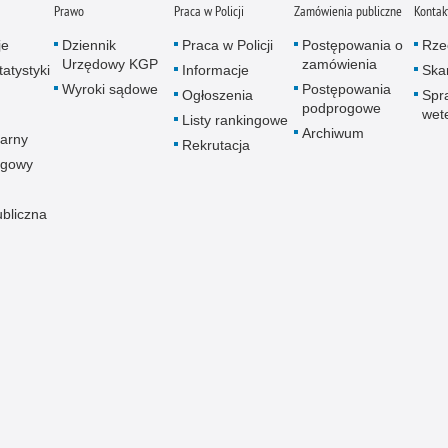
Prawo
Praca w Policji
Zamówienia publiczne
Kontak
je
Dziennik
Praca w Policji
Postępowania o
Rze
Urzędowy KGP
zamówienia
atystyki
Informacje
Skar
Wyroki sądowe
Postępowania
Ogłoszenia
Spr
podprogowe
wet
Listy rankingowe
Archiwum
arny
Rekrutacja
ogowy
ubliczna