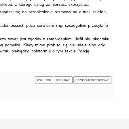
 sklepu, z którego usług zamierzasz skorzystać,
gadzaj się na przeniesienie rozmowy na e-mail, telefon,
 wiadomościach poza serwisem (np. szczególnie przesyłane
czy towar jest zgodny z zamówieniem. Jeśli nie, skontaktuj
ną pomyłkę. Kiedy mimo prób to się nie udaje albo gdy
rotu pieniędzy, poinformuj o tym fakcie Policję.
oszustka
oszustwa
oszustwa internetowe