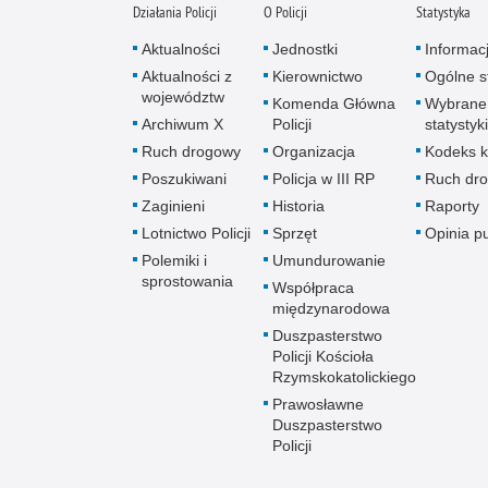
Działania Policji
O Policji
Statystyka
Aktualności
Jednostki
Informac
Aktualności z
Kierownictwo
Ogólne st
województw
Komenda Główna
Wybrane
Archiwum X
Policji
statystyki
Ruch drogowy
Organizacja
Kodeks k
Poszukiwani
Policja w III RP
Ruch dr
Zaginieni
Historia
Raporty
Lotnictwo Policji
Sprzęt
Opinia p
Polemiki i
Umundurowanie
sprostowania
Współpraca
międzynarodowa
Duszpasterstwo
Policji Kościoła
Rzymskokatolickiego
Prawosławne
Duszpasterstwo
Policji