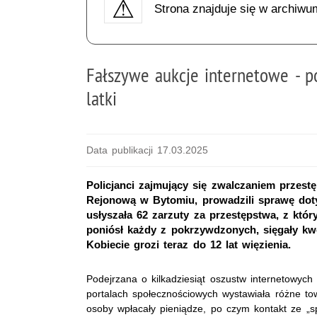
Strona znajduje się w archiwu
Fałszywe aukcje internetowe - p
latki
Data publikacji 17.03.2025
Policjanci zajmujący się zwalczaniem przest
Rejonową w Bytomiu, prowadzili sprawę doty
usłyszała 62 zarzuty za przestępstwa, z który
poniósł każdy z pokrzywdzonych, sięgały kwot
Kobiecie grozi teraz do 12 lat więzienia.
Podejrzana o kilkadziesiąt oszustw internetowyc
portalach społecznościowych wystawiała różne to
osoby wpłacały pieniądze, po czym kontakt ze „s