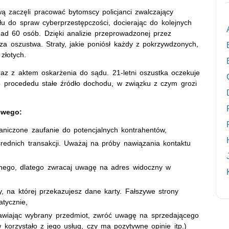
 zaczęli pracować bytomscy policjanci zwalczający
łu do spraw cyberprzestępczości, docierając do kolejnych
ad 60 osób. Dzięki analizie przeprowadzonej przez
y za oszustwa. Straty, jakie poniósł każdy z pokrzywdzonych,
 złotych.
az z aktem oskarżenia do sądu. 21-letni oszustka oczekuje
o procededu stałe źródło dochodu, w związku z czym grozi
owego:
raniczone zaufanie do potencjalnych kontrahentów,
ośrednich transakcji. Uważaj na próby nawiązania kontaktu
jnego, dlatego zwracaj uwagę na adres widoczny w
 na której przekazujesz dane karty. Fałszywe strony
atycznie,
mawiając wybrany przedmiot, zwróć uwagę na sprzedającego
w korzystało z jego usług, czy ma pozytywne opinie itp.)