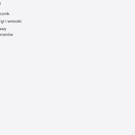
t
Ofiarni i odważni
cznik
Opinia publiczna
gi i wnioski
Oszustwa
awy
eranów
Pedofilia, pornografia dziecięca
Piractwo przemysłowe
Podrabianie znaków towarowych
Pogryzienia przez psy
Polemiki i sprostowania
Policja inaczej
Policjant z pasją
Porwania
Pożary i podpalenia
Pranie brudnych pieniędzy
Prawa człowieka