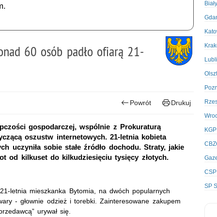
Biał
m.
Gda
Kato
Kra
onad 60 osób padło ofiarą 21-
Lubl
Olsz
Poz
Rze
Powrót
Drukuj
Wro
ępczości gospodarczej, wspólnie z Prokuraturą
KGP
czącą oszustw internetowych. 21-letnia kobieta
CBZ
ch uczyniła sobie stałe źródło dochodu. Straty, jakie
 od kilkuset do kilkudziesięciu tysięcy złotych.
Gaze
CSP
SP S
h 21-letnia mieszkanka Bytomia, na dwóch popularnych
wary - głownie odzież i torebki. Zainteresowane zakupem
przedawcą” urywał się.