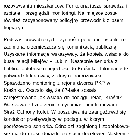
rozpytywaniu mieszkańców. Funkcjonariusze sprawdzali
szpitale i przeglądali monitoringi. Na miejsce został
również zadysponowany policyjny przewodnik z psem
tropiącym.
Podczas prowadzonych czynności policjanci ustalili, że
zaginiona przemieszcza się komunikacją publiczną.
Uzyskane informacje wskazywały, że kobieta wsiadła do
busa relacji Milejów – Lublin. Następnie seniorka z
Lublina autobusem pojechała do Kraśnika. Informacje te
potwierdzili kierowcy, z którymi podróżowała.
Sprawdzono monitoring z rejonu dworca PKP w
Kraśniku. Okazało się, że 87-latka została
zarejestrowana jak wsiada do pociągu relacji Kraśnik –
Warszawa. O zdarzeniu natychmiast poinformowano
Straż Ochrony Kolei. W poszukiwania zaangażował się
konduktor przebywający w pociągu, w którym
podróżowała seniorka. Odnalazł zaginioną i zaopiekował
się nią do czasu dojazdu do stacji docelowej. Następnie