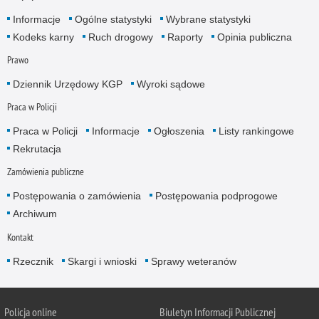
Informacje
Ogólne statystyki
Wybrane statystyki
Kodeks karny
Ruch drogowy
Raporty
Opinia publiczna
Prawo
Dziennik Urzędowy KGP
Wyroki sądowe
Praca w Policji
Praca w Policji
Informacje
Ogłoszenia
Listy rankingowe
Rekrutacja
Zamówienia publiczne
Postępowania o zamówienia
Postępowania podprogowe
Archiwum
Kontakt
Rzecznik
Skargi i wnioski
Sprawy weteranów
Policja
online
Biuletyn Informacji Publicznej