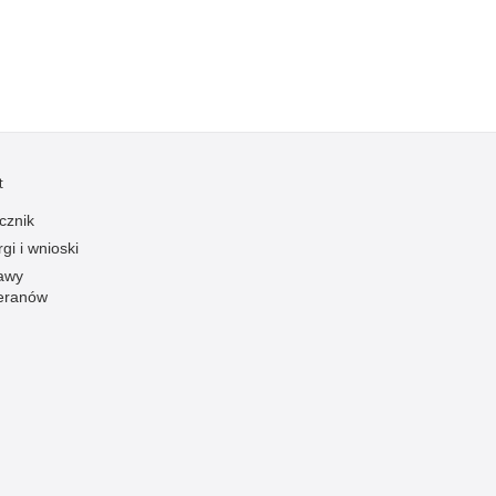
Profanacje, zbeszczeszczania
Profilaktyka
Przemoc domowa
Przemoc w szkole
Przemyt
t
Przestępczość alkoholowa
cznik
Przestępczość bankowa i kredytowa
gi i wnioski
Przestępczość cudzoziemców
awy
Przestępczość farmaceutyczna
eranów
Przestępczość gospodarcza
Przestępczość internetowa
Przestępczość komputerowa
Przestępczość kryminalna
Przestępczość międzynarodowa