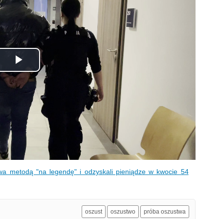
Odtwórz
wideo
stwa metodą "na legendę" i odzyskali pieniądze w kwocie 54
oszust
oszustwo
próba oszustwa