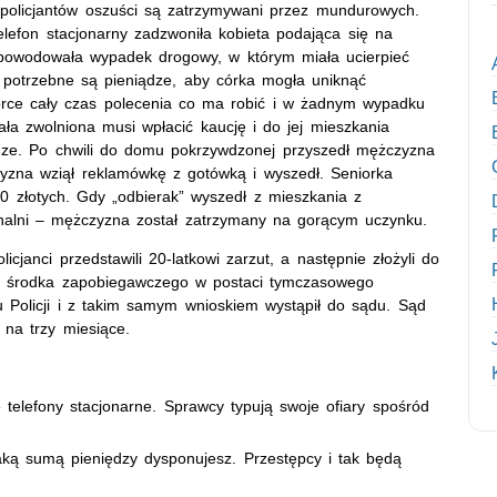
y policjantów oszuści są zatrzymywani przez mundurowych.
elefon stacjonarny zadzwoniła kobieta podająca się na
spowodowała wypadek drogowy, w którym miała ucierpieć
e potrzebne są pieniądze, aby córka mogła uniknąć
iorce cały czas polecenia co ma robić i w żadnym wypadku
tała zwolniona musi wpłacić kaucję i do jej mieszkania
dze. Po chwili do domu pokrzywdzonej przyszedł mężczyzna
zyzna wziął reklamówkę z gotówką i wyszedł. Seniorka
0 złotych. Gdy „odbierak” wyszedł z mieszkania z
inalni – mężczyzna został zatrzymany na gorącym uczynku.
janci przedstawili 20-latkowi zarzut, a następnie złożyli do
o środka zapobiegawczego w postaci tymczasowego
ku Policji i z takim samym wnioskiem wystąpił do sądu. Sąd
na trzy miesiące.
telefony stacjonarne. Sprawcy typują swoje ofiary spośród
aką sumą pieniędzy dysponujesz. Przestępcy i tak będą