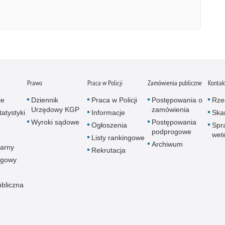
Prawo
Praca w Policji
Zamówienia publiczne
Kontak
je
Dziennik
Praca w Policji
Postępowania o
Rze
Urzędowy KGP
zamówienia
atystyki
Informacje
Skar
Wyroki sądowe
Postępowania
Ogłoszenia
Spr
podprogowe
wet
Listy rankingowe
Archiwum
arny
Rekrutacja
ogowy
ubliczna