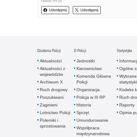
Ocena: 5/5 (3)
Udostępnij
Udostępnij
Działania Policji
O Policji
Statystyka
Aktualności
Jednostki
Informac
Aktualności z
Kierownictwo
Ogólne st
województw
Komenda Główna
Wybrane
Archiwum X
Policji
statystyki
Ruch drogowy
Organizacja
Kodeks k
Poszukiwani
Policja w III RP
Ruch dr
Zaginieni
Historia
Raporty
Lotnictwo Policji
Sprzęt
Opinia p
Polemiki i
Umundurowanie
sprostowania
Współpraca
międzynarodowa