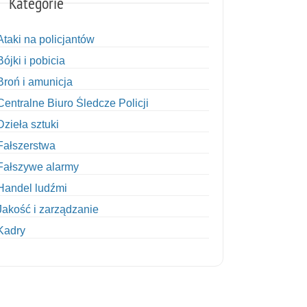
Kategorie
Ataki na policjantów
Bójki i pobicia
Broń i amunicja
Centralne Biuro Śledcze Policji
Dzieła sztuki
Fałszerstwa
Fałszywe alarmy
Handel ludźmi
Jakość i zarządzanie
Kadry
Kobiety w Policji
Korupcja
Kradzież