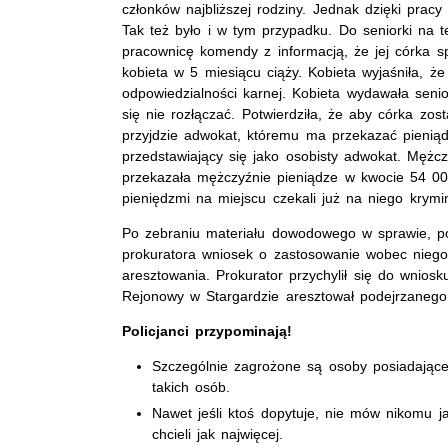
członków najbliższej rodziny. Jednak dzięki prac
Tak też było i w tym przypadku. Do seniorki na t
pracownicę komendy z informacją, że jej córka 
kobieta w 5 miesiącu ciąży. Kobieta wyjaśniła, ż
odpowiedzialności karnej. Kobieta wydawała sen
się nie rozłączać. Potwierdziła, że aby córka zos
przyjdzie adwokat, któremu ma przekazać pienią
przedstawiający się jako osobisty adwokat. Mężc
przekazała mężczyźnie pieniądze w kwocie 54 00
pieniędzmi na miejscu czekali już na niego krym
Po zebraniu materiału dowodowego w sprawie, polic
prokuratora wniosek o zastosowanie wobec nieg
aresztowania. Prokurator przychylił się do wnios
Rejonowy w Stargardzie aresztował podejrzanego 
Policjanci przypominają!
Szczególnie zagrożone są osoby posiadające 
takich osób.
Nawet jeśli ktoś dopytuje, nie mów nikomu j
chcieli jak najwięcej.