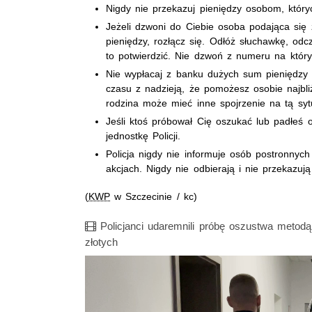
Nigdy nie przekazuj pieniędzy osobom, który
Jeżeli dzwoni do Ciebie osoba podająca się 
pieniędzy, rozłącz się. Odłóż słuchawkę, odc
to potwierdzić. Nie dzwoń z numeru na który
Nie wypłacaj z banku dużych sum pieniędzy be
czasu z nadzieją, że pomożesz osobie najbliż
rodzina może mieć inne spojrzenie na tą syt
Jeśli ktoś próbował Cię oszukać lub padłeś 
jednostkę Policji.
Policja nigdy nie informuje osób postronnyc
akcjach. Nigdy nie odbierają i nie przekazują
(
KWP
w Szczecinie / kc)
Film
Policjanci udaremnili próbę oszustwa metodą
złotych