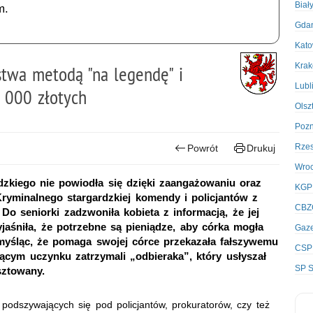
Biał
m.
Gda
Kato
Kra
stwa metodą "na legendę" i
Lubl
 000 złotych
Olsz
Poz
Rze
Powrót
Drukuj
Wro
dzkiego nie powiodła się dzięki zaangażowaniu oraz
KGP
Kryminalnego stargardzkiej komendy i policjantów z
CBZ
Do seniorki zadzwoniła kobieta z informacją, że jej
aśniła, że potrzebne są pieniądze, aby córka mogła
Gaze
 myśląc, że pomaga swojej córce przekazała fałszywemu
CSP
rącym uczynku zatrzymali „odbieraka”, który usłyszał
SP S
sztowany.
 podszywających się pod policjantów, prokuratorów, czy też