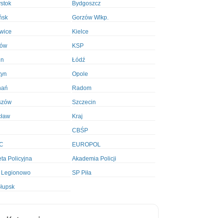
ystok
Bydgoszcz
ńsk
Gorzów Wlkp.
wice
Kielce
ków
KSP
in
Łódź
tyn
Opole
nań
Radom
szów
Szczecin
cław
Kraj
CBŚP
C
EUROPOL
ta Policyjna
Akademia Policji
 Legionowo
SP Piła
łupsk