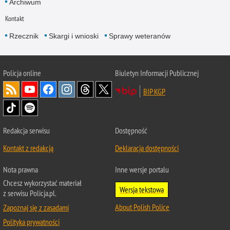
Archiwum
Kontakt
Rzecznik
Skargi i wnioski
Sprawy weteranów
Policja
online
Biuletyn Informacji Publicznej
BIP KGP
Redakcja serwisu
Dostępność
Kontakt z redakcją
Deklaracja dostępności
Nota prawna
Inne wersje portalu
Chcesz wykorzystać materiał
Wersja tekstowa
z serwisu Policja.pl.
About Polish Police
Zapoznaj się z zasadami
Polityka prywatności