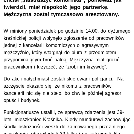
chciał „nastraszyć komornika”, ponieważ jak
twierdził, miał niepokoić jego partnerkę.
Mężczyzna został tymczasowo aresztowany.
W miniony poniedziałek po godzinie 14.00, do dyżurnego
kraśnickiej policji wpłynęło zgłoszenie od pracowników
jednej z kancelarii komorniczych o agresywnym
mężczyźnie, który wtargnął do biura z przedmiotem
przypominającym broń palną. Mężczyzna miał grozić
pracownikom i krzyczeć, że “zrobi im krzywdę”.
Do akcji natychmiast zostali skierowani policjanci. Na
szczęście okazało się, że nikomu z pracowników
kancelarii nic się nie stało, bo chwilę później agresor
opuścił budynek.
Funkcjonariusze ustalili, że sprawcą zdarzenia jest 39-
letni mieszkaniec Kraśnika. Kiedy mundurowi zachowując
środki ostrożności weszli do zajmowanego przez niego
mieszkania, obezwładnili 39-latka i go zatrzymali. Na