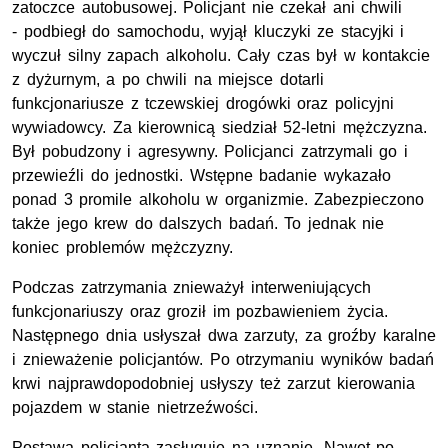
zatoczce autobusowej. Policjant nie czekał ani chwili
- podbiegł do samochodu, wyjął kluczyki ze stacyjki i
wyczuł silny zapach alkoholu. Cały czas był w kontakcie
z dyżurnym, a po chwili na miejsce dotarli
funkcjonariusze z tczewskiej drogówki oraz policyjni
wywiadowcy. Za kierownicą siedział 52-letni mężczyzna.
Był pobudzony i agresywny. Policjanci zatrzymali go i
przewieźli do jednostki. Wstępne badanie wykazało
ponad 3 promile alkoholu w organizmie. Zabezpieczono
także jego krew do dalszych badań. To jednak nie
koniec problemów mężczyzny.
Podczas zatrzymania znieważył interweniujących
funkcjonariuszy oraz groził im pozbawieniem życia.
Następnego dnia usłyszał dwa zarzuty, za groźby karalne
i znieważenie policjantów. Po otrzymaniu wyników badań
krwi najprawdopodobniej usłyszy też zarzut kierowania
pojazdem w stanie nietrzeźwości.
Postawa policjanta zasługuje na uznanie. Nawet po