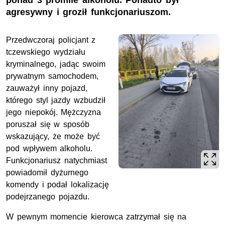
ponad 3 promile alkoholu. Ponadto był
agresywny i groził funkcjonariuszom.
Przedwczoraj policjant z
tczewskiego wydziału
kryminalnego, jadąc swoim
prywatnym samochodem,
zauważył inny pojazd,
którego styl jazdy wzbudził
jego niepokój. Mężczyzna
poruszał się w sposób
wskazujący, że może być
pod wpływem alkoholu.
Funkcjonariusz natychmiast
powiadomił dyżurnego
komendy i podał lokalizację
podejrzanego pojazdu.
W pewnym momencie kierowca zatrzymał się na