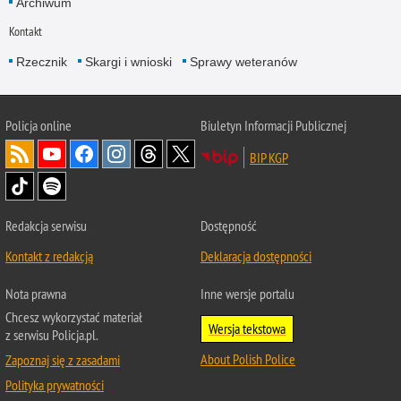
Archiwum
Kontakt
Rzecznik
Skargi i wnioski
Sprawy weteranów
Policja
online
Biuletyn Informacji Publicznej
BIP KGP
Redakcja serwisu
Dostępność
Kontakt z redakcją
Deklaracja dostępności
Nota prawna
Inne wersje portalu
Chcesz wykorzystać materiał
Wersja tekstowa
z serwisu Policja.pl.
About Polish Police
Zapoznaj się z zasadami
Polityka prywatności