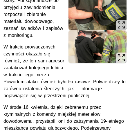
skóry. Funkcjonariusze po
przyjęciu zawiadomienia
rozpoczęli zbieranie
materiału dowodowego,
zeznań świadków i zapisów
z monitoringu.
W trakcie prowadzonych
czynności okazało się
również, że ten sam agresor
zaatakował kolejnego kibica
w trakcie tego meczu.
Powodem ataku również było tło rasowe. Potwierdzały to
zarówno ustalenia śledczych, jak i informacje
pojawiające się w przestrzeni publicznej.
W środę 16 kwietnia, dzięki zebranemu przez
kryminalnych z komendy miejskiej materiałowi
dowodowemu, przystąpili oni do zatrzymania 19-letniego
mieszkańca powiatu głubczyckiego. Podejrzewany