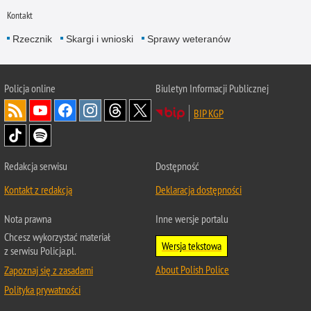
Kontakt
Rzecznik
Skargi i wnioski
Sprawy weteranów
Policja
online
Biuletyn Informacji Publicznej
BIP KGP
Redakcja serwisu
Dostępność
Kontakt z redakcją
Deklaracja dostępności
Nota prawna
Inne wersje portalu
Chcesz wykorzystać materiał
Wersja tekstowa
z serwisu Policja.pl.
About Polish Police
Zapoznaj się z zasadami
Polityka prywatności