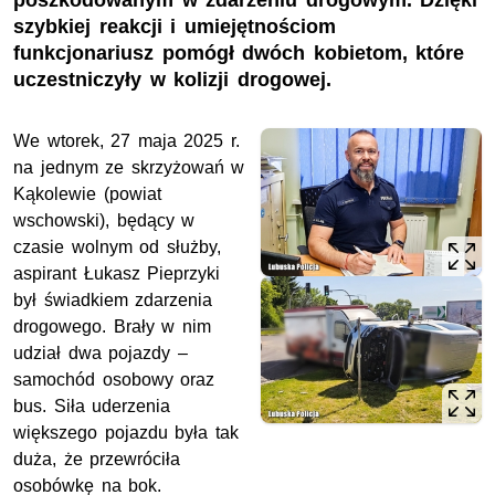
poszkodowanym w zdarzeniu drogowym. Dzięki
szybkiej reakcji i umiejętnościom
funkcjonariusz pomógł dwóch kobietom, które
uczestniczyły w kolizji drogowej.
We wtorek, 27 maja 2025 r.
na jednym ze skrzyżowań w
Kąkolewie (powiat
wschowski), będący w
czasie wolnym od służby,
aspirant Łukasz Pieprzyki
był świadkiem zdarzenia
drogowego. Brały w nim
udział dwa pojazdy –
samochód osobowy oraz
bus. Siła uderzenia
większego pojazdu była tak
duża, że przewróciła
osobówkę na bok.