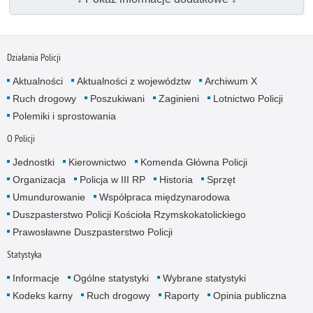
Działania Policji
Aktualności
Aktualności z województw
Archiwum X
Ruch drogowy
Poszukiwani
Zaginieni
Lotnictwo Policji
Polemiki i sprostowania
O Policji
Jednostki
Kierownictwo
Komenda Główna Policji
Organizacja
Policja w III RP
Historia
Sprzęt
Umundurowanie
Współpraca międzynarodowa
Duszpasterstwo Policji Kościoła Rzymskokatolickiego
Prawosławne Duszpasterstwo Policji
Statystyka
Informacje
Ogólne statystyki
Wybrane statystyki
Kodeks karny
Ruch drogowy
Raporty
Opinia publiczna