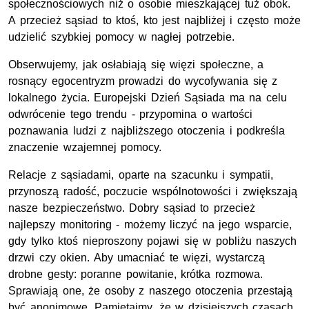
społecznościowych niż o osobie mieszkającej tuż obok.
A przecież sąsiad to ktoś, kto jest najbliżej i często może
udzielić szybkiej pomocy w nagłej potrzebie.
Obserwujemy, jak osłabiają się więzi społeczne, a
rosnący egocentryzm prowadzi do wycofywania się z
lokalnego życia. Europejski Dzień Sąsiada ma na celu
odwrócenie tego trendu - przypomina o wartości
poznawania ludzi z najbliższego otoczenia i podkreśla
znaczenie wzajemnej pomocy.
Relacje z sąsiadami, oparte na szacunku i sympatii,
przynoszą radość, poczucie wspólnotowości i zwiększają
nasze bezpieczeństwo. Dobry sąsiad to przecież
najlepszy monitoring - możemy liczyć na jego wsparcie,
gdy tylko ktoś nieproszony pojawi się w pobliżu naszych
drzwi czy okien. Aby umacniać te więzi, wystarczą
drobne gesty: poranne powitanie, krótka rozmowa.
Sprawiają one, że osoby z naszego otoczenia przestają
być anonimowe. Pamiętajmy, że w dzisiejszych czasach