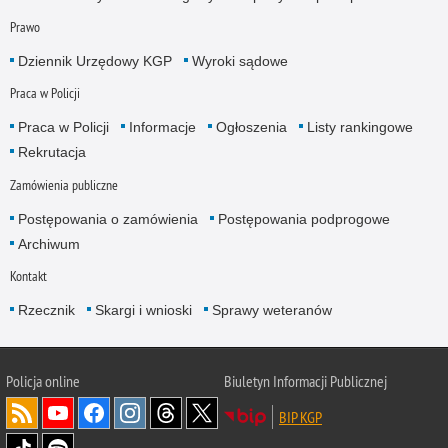
Prawo
Dziennik Urzędowy KGP
Wyroki sądowe
Praca w Policji
Praca w Policji
Informacje
Ogłoszenia
Listy rankingowe
Rekrutacja
Zamówienia publiczne
Postępowania o zamówienia
Postępowania podprogowe
Archiwum
Kontakt
Rzecznik
Skargi i wnioski
Sprawy weteranów
Policja
online
Biuletyn Informacji Publicznej
BIP KGP