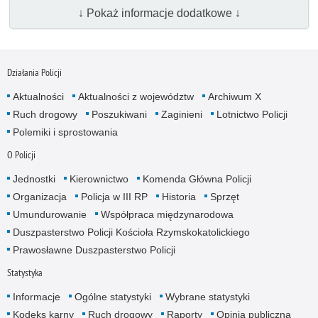
↓ Pokaż informacje dodatkowe ↓
Działania Policji
Aktualności
Aktualności z województw
Archiwum X
Ruch drogowy
Poszukiwani
Zaginieni
Lotnictwo Policji
Polemiki i sprostowania
O Policji
Jednostki
Kierownictwo
Komenda Główna Policji
Organizacja
Policja w III RP
Historia
Sprzęt
Umundurowanie
Współpraca międzynarodowa
Duszpasterstwo Policji Kościoła Rzymskokatolickiego
Prawosławne Duszpasterstwo Policji
Statystyka
Informacje
Ogólne statystyki
Wybrane statystyki
Kodeks karny
Ruch drogowy
Raporty
Opinia publiczna