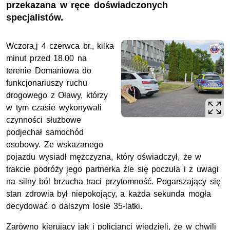
przekazana w ręce doświadczonych
specjalistów.
Wczora,j 4 czerwca br., kilka
minut przed 18.00 na
terenie Domaniowa do
funkcjonariuszy ruchu
drogowego z Oławy, którzy
w tym czasie wykonywali
czynności służbowe
podjechał samochód
osobowy. Ze wskazanego
pojazdu wysiadł mężczyzna, który oświadczył, że w
trakcie podróży jego partnerka źle się poczuła i z uwagi
na silny ból brzucha traci przytomność. Pogarszający się
stan zdrowia był niepokojący, a każda sekunda mogła
decydować o dalszym losie 35-latki.
Zarówno kierujący jak i policjanci wiedzieli, że w chwili