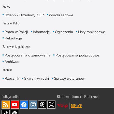
Prawo
Dziennik Urzędowy KGP
Wyroki sądowe
Praca w Policji
Praca w Policji
Informacje
Ogłoszenia
Listy rankingowe
Rekrutacja
Zamówienia publiczne
Postępowania o zamówienia
Postępowania podprogowe
Archiwum
Kontakt
Rzecznik
Skargi i wnioski
Sprawy weteranów
Policja
online
Biuletyn Informacji Publicznej
BIP KGP