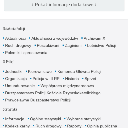
↓ Pokaż informacje dodatkowe ↓
Działania Policji
Aktualności
Aktualności z województw
Archiwum X
Ruch drogowy
Poszukiwani
Zaginieni
Lotnictwo Policji
Polemiki i sprostowania
O Policji
Jednostki
Kierownictwo
Komenda Główna Policji
Organizacja
Policja w III RP
Historia
Sprzęt
Umundurowanie
Współpraca międzynarodowa
Duszpasterstwo Policji Kościoła Rzymskokatolickiego
Prawosławne Duszpasterstwo Policji
Statystyka
Informacje
Ogólne statystyki
Wybrane statystyki
Kodeks karny
Ruch drogowy
Raporty
Opinia publiczna